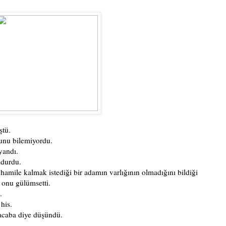
ştü.
unu bilemiyordu.
yandı.
ndurdu.
hamile kalmak istediği bir adamın varlığının olmadığını bildiği
 onu gülümsetti.
.
his.
 acaba diye düşündü.