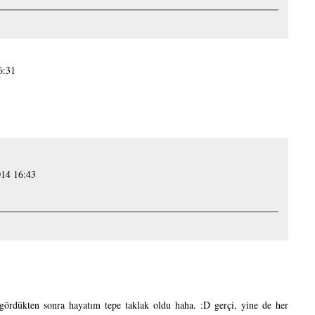
6:31
014 16:43
gördükten sonra hayatım tepe taklak oldu haha. :D gerçi, yine de her