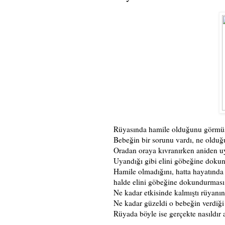
Rüyasında hamile olduğunu görmü
Bebeğin bir sorunu vardı, ne olduğ
Oradan oraya kıvranırken aniden u
Uyandığı gibi elini göbeğine doku
Hamile olmadığını, hatta hayatında 
halde elini göbeğine dokundurması
Ne kadar etkisinde kalmıştı rüyanın
Ne kadar güzeldi o bebeğin verdiği 
Rüyada böyle ise gerçekte nasıldır