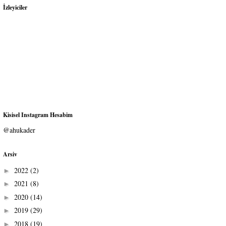
İzleyiciler
Kisisel Instagram Hesabim
@ahukader
Arsiv
2022
(2)
►
2021
(8)
►
2020
(14)
►
2019
(29)
►
2018
(19)
►