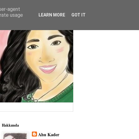
user-agent
erate usage
LEARN MORE
GOT IT
Hakkımda
Ahu Kader