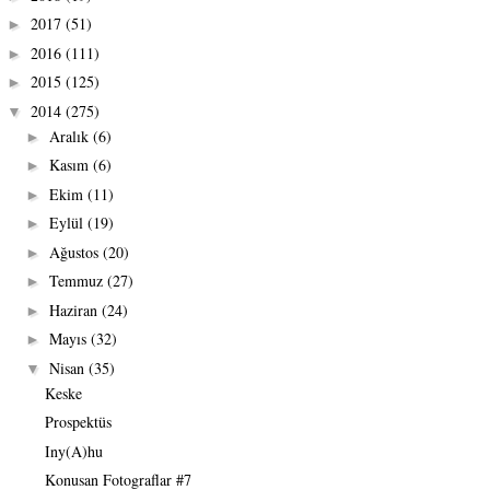
2017
(51)
►
2016
(111)
►
2015
(125)
►
2014
(275)
▼
Aralık
(6)
►
Kasım
(6)
►
Ekim
(11)
►
Eylül
(19)
►
Ağustos
(20)
►
Temmuz
(27)
►
Haziran
(24)
►
Mayıs
(32)
►
Nisan
(35)
▼
Keske
Prospektüs
Iny(A)hu
Konusan Fotograflar #7