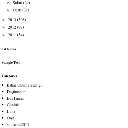
Şubat
(29)
►
Ocak
(31)
►
2013
(308)
►
2012
(97)
►
2011
(54)
►
Tiklanma
Sample Text
Categories
Bahar Okuma Senligi
Düşünceler
EdaTanses
Günlük
Luna
OAn
ahureads2013