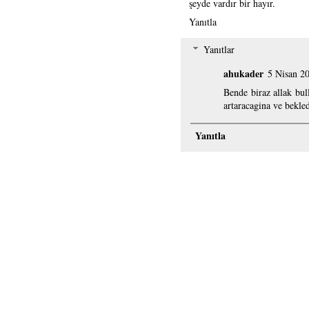
şeyde vardır bir hayır.
Yanıtla
Yanıtlar
ahukader
5 Nisan 2
Bende biraz allak bu
artaracagina ve bekled
Yanıtla