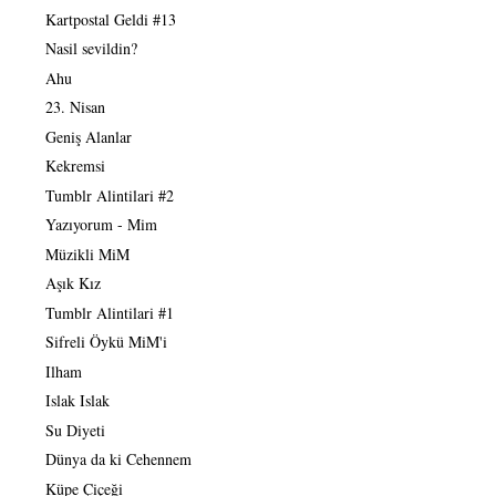
Kartpostal Geldi #13
Nasil sevildin?
Ahu
23. Nisan
Geniş Alanlar
Kekremsi
Tumblr Alintilari #2
Yazıyorum - Mim
Müzikli MiM
Aşık Kız
Tumblr Alintilari #1
Sifreli Öykü MiM'i
Ilham
Islak Islak
Su Diyeti
Dünya da ki Cehennem
Küpe Çiçeği