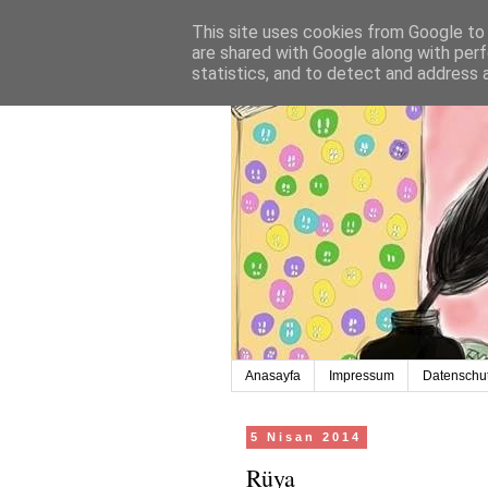
This site uses cookies from Google to d
are shared with Google along with perf
statistics, and to detect and address 
Anasayfa
Impressum
Datenschut
5 Nisan 2014
Rüya