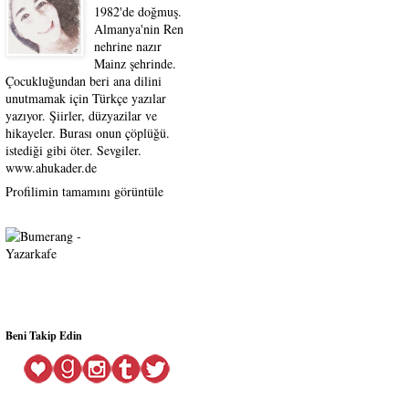
1982'de doğmuş.
Almanya'nin Ren
nehrine nazır
Mainz şehrinde.
Çocukluğundan beri ana dilini
unutmamak için Türkçe yazılar
yazıyor. Şiirler, düzyazilar ve
hikayeler. Burası onun çöplüğü.
istediği gibi öter. Sevgiler.
www.ahukader.de
Profilimin tamamını görüntüle
Beni Takip Edin