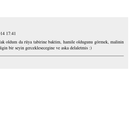
014 17:41
llak oldum da rüya tabirine baktim, hamile oldugunu görmek, malinin
igin bir seyin gerceklesecegine ve aska delaletmis :)