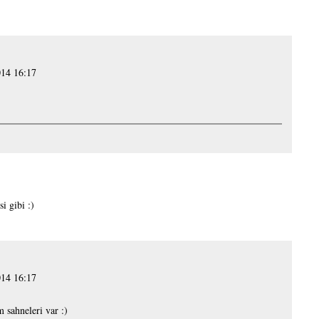
014 16:17
i gibi :)
014 16:17
 sahneleri var :)