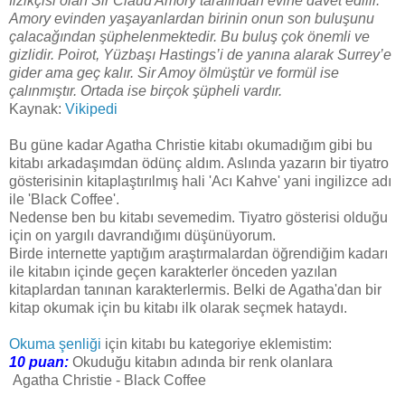
fizikçisi olan Sir Claud Amory tarafından evine davet edilir.
Amory evinden yaşayanlardan birinin onun son buluşunu
çalacağından şüphelenmektedir. Bu buluş çok önemli ve
gizlidir. Poirot, Yüzbaşı Hastings’i de yanına alarak Surrey’e
gider ama geç kalır. Sir Amoy ölmüştür ve formül ise
çalınmıştır. Ortada ise birçok şüpheli vardır.
Kaynak:
Vikipedi
Bu güne kadar Agatha Christie kitabı okumadığım gibi bu
kitabı arkadaşımdan ödünç aldım. Aslında yazarın bir tiyatro
gösterisinin kitaplaştırılmış hali 'Acı Kahve' yani ingilizce adı
ile 'Black Coffee'.
Nedense ben bu kitabı sevemedim. Tiyatro gösterisi olduğu
için on yargılı davrandığımı düşünüyorum.
Birde internette yaptığım araştırmalardan öğrendiğim kadarı
ile kitabın içinde geçen karakterler önceden yazılan
kitaplardan tanınan karakterlermis. Belki de Agatha'dan bir
kitap okumak için bu kitabı ilk olarak seçmek hataydı.
Okuma şenliği
için kitabı bu kategoriye eklemistim:
10 puan:
Okuduğu kitabın adında bir renk olanlara
Agatha Christie - Black Coffee