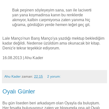
Bak peşinen söyleyeyim sana, sarı ile laciverti
yan yana koymadinsa kanın bu renklerde
akmıyor, kalbin carpmiyorsa zaten yanıma hiç
uğrama, gördüğün yerde hemen teğet geç git.
Lale Manço'nun Barış Manço'ya yazdığı mektup beklediğim
kadar değildi. Nedense üzüldüm ama okunacak bir kitap.
Deniz'e tekrar teşekkür ediyorum.
16.08.2013 | Ahu Kader
Ahu Kader
zaman:
22:15
2 yorum:
Oyalı Günler
Bu gün liseden beri arkadaşım olan Oyayla da buluştum.
Her fırsatta buluşuyoruz zaten ve blogumda ona ait Oyalı