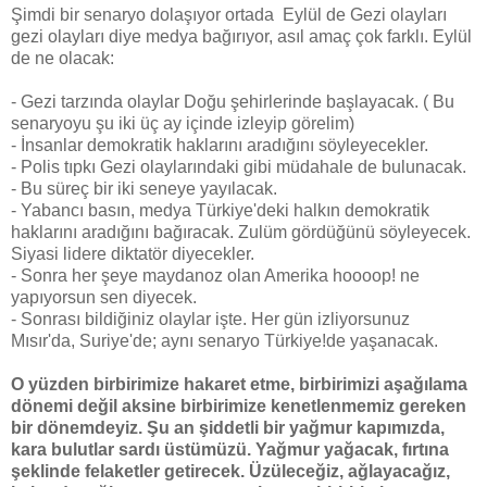
Şimdi bir senaryo dolaşıyor ortada Eylül de Gezi olayları
gezi olayları diye medya bağırıyor, asıl amaç çok farklı. Eylül
de ne olacak:
- Gezi tarzında olaylar Doğu şehirlerinde başlayacak. ( Bu
senaryoyu şu iki üç ay içinde izleyip görelim)
- İnsanlar demokratik haklarını aradığını söyleyecekler.
- Polis tıpkı Gezi olaylarındaki gibi müdahale de bulunacak.
- Bu süreç bir iki seneye yayılacak.
- Yabancı basın, medya Türkiye'deki halkın demokratik
haklarını aradığını bağıracak. Zulüm gördüğünü söyleyecek.
Siyasi lidere diktatör diyecekler.
- Sonra her şeye maydanoz olan Amerika hoooop! ne
yapıyorsun sen diyecek.
- Sonrası bildiğiniz olaylar işte. Her gün izliyorsunuz
Mısır'da, Suriye'de; aynı senaryo Türkiye!de yaşanacak.
O yüzden birbirimize hakaret etme, birbirimizi aşağılama
dönemi değil aksine birbirimize kenetlenmemiz gereken
bir dönemdeyiz. Şu an şiddetli bir yağmur kapımızda,
kara bulutlar sardı üstümüzü. Yağmur yağacak, fırtına
şeklinde felaketler getirecek. Üzüleceğiz, ağlayacağız,