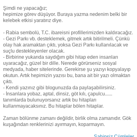
Şimdi ne yapacağız;
hepimize görev düşüyor. Buraya yazma nedenim belki bir
kelebek etkisi yaratırız diye.
- Rabia sembolü, T.C. ibareisni profillerimizden kaldıracağız.
- Gezi Parkı vb. desteklemek, gitmek artık bitirilmeli. Çünkü
olay hak aramaktan çıktı, yoksa Gezi Parkı kullanılacak ve
suçlu destekleyenler olacak.
- Birbirine yukarıda saydığım gibi hitap eden insanları
uyaracağız, güzel bir dille. Nerede görürseniz sosyal
medyada, haber sitelerinde. Gerekirse şu yazıyı kopyalayıp
okutun. Artık hepimizin yazısı bu, bana ait bir yazı olmaktan
çıktı.
- Kendi yazınız gibi blogunuzda da paylaşabilirsiniz.
- İnsanlara yobaz, aptal, dinsiz, göt kılı, çapulcu......
tanımlarda bulunuyorsanız artık bu hitapları
kullanmayacaksınız. Bu hitaplar bölen hitaplar.
Zaman bölünme zamanı değildir, birlik olma zamanıdır. Gök
kuşağından renklerinizi ayırmayın, koparmayın.
Sahipsiz Cümleler