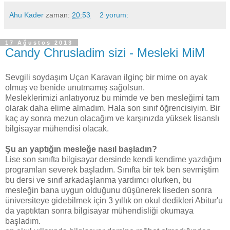
Ahu Kader
zaman:
20:53
2 yorum:
17 Ağustos 2013
Candy Chrusladim sizi - Mesleki MiM
Sevgili soydaşım Uçan Karavan ilginç bir mime on ayak
olmuş ve benide unutmamış sağolsun.
Mesleklerimizi anlatıyoruz bu mimde ve ben mesleğimi tam
olarak daha elime almadım. Hala son sınıf öğrencisiyim. Bir
kaç ay sonra mezun olacağım ve karşınızda yüksek lisanslı
bilgisayar mühendisi olacak.
Şu an yaptığın mesleğe nasıl başladın?
Lise son sınıfta bilgisayar dersinde kendi kendime yazdığım
programları severek başladım. Sınıfta bir tek ben sevmiştim
bu dersi ve sınıf arkadaşlarıma yardımcı olurken, bu
mesleğin bana uygun olduğunu düşünerek liseden sonra
üniversiteye gidebilmek için 3 yıllık on okul dedikleri Abitur'u
da yaptıktan sonra bilgisayar mühendisliği okumaya
başladım.