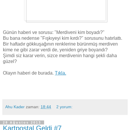
Günün haberi ve sorusu: "Merdiveni kim boyadı?"
Bu bana nedense "Fışkıyeyi kim kırdı?" sorusunu hatırlattı.
Bir haftadır gökkuşağının renklerine bürünmüş merdiven
kime ne gibi zarar verdi de, yeniden griye boyandı?
Şimdi siz karar verin, sizce merdivenin hangi şekli daha
güzel?
Olayın haberi de burada.
Tıkla.
Ahu Kader
zaman:
18:44
2 yorum:
28 Ağustos 2013
Kartpostal Geldi #7