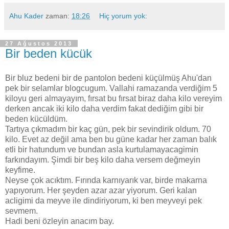
Ahu Kader
zaman:
18:26
Hiç yorum yok:
27 Ağustos 2013
Bir beden kücük
Bir bluz bedeni bir de pantolon bedeni küçülmüş Ahu'dan
pek bir selamlar blogcugum. Vallahi ramazanda verdiğim 5
kiloyu geri almayayım, fırsat bu fırsat biraz daha kilo vereyim
derken ancak iki kilo daha verdim fakat dediğim gibi bir
beden kücüldüm.
Tartıya çıkmadım bir kaç gün, pek bir sevindirik oldum. 70
kilo. Evet az değil ama ben bu güne kadar her zaman balık
etli bir hatundum ve bundan asla kurtulamayacagimin
farkındayım. Şimdi bir beş kilo daha versem değmeyin
keyfime.
Neyse çok acıktım. Fırında karnıyarık var, birde makarna
yapıyorum. Her şeyden azar azar yiyorum. Geri kalan
acligimi da meyve ile dindiriyorum, ki ben meyveyi pek
sevmem.
Hadi beni özleyin anacım bay.