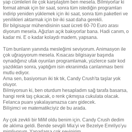
yap cümleleri ile çok karşılaştım ben mesela. Bilmiyorlar ki
format atmak için bir saat, sonra tüm istediğin programları
indirip yeniden yüklemek için iki saat, sonra tüm paketleri ve
yenilikleri aktarmak için bir-iki saat daha gerekli.
Bir bilgisayar mühendisinin saat ücreti 60-70 Euro arası
diyorum mesela. Ağızları açık bakıyorlar bana. Hadi canım, o
kadar mi. E o kadar kolaydı madem, yapsana.
Tüm bunların yanında mesleğimi seviyorum. Animasyon ile
çok uğraşıyorum mesela. Kısacası bilgisayar başında
oynadığınız ufak oyunları programlamak, yüzlerce satır kod
yazdıktan sonra, yaptığım isin ekranimda canlanması beni
mutlu ediyor.
Ama sen, basiyorsun iki tık tık, Candy Crush'ta taşlar yok
oluyor.
Bilmiyorsun ki, ben oturdum hesapladım sağ tarafa basarsa,
hangi renk taş çıkacak, o renk çıkmışsa cukulata olacak.
Felanca puanı yakalayamazsa canı gidecek.
Bilişimci ve matematikciyiz de bu arada.
Ay çok zevkli bir MiM oldu benim için. Candy Crush dedim
de aklıma geldi. Bende sevgili Mia'yi ve Bezelye Emrilyo'yu
mimliyorum. Yaparlarsa çok sevinirim.