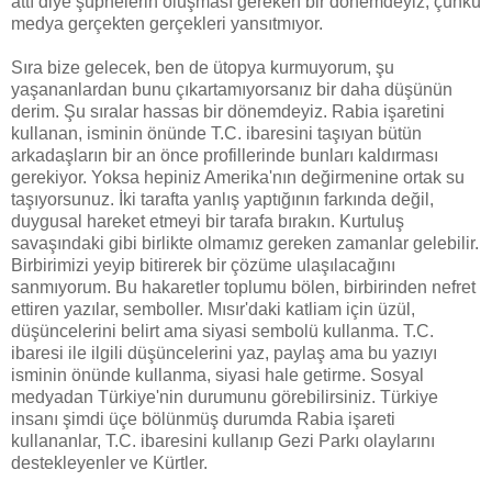
attı diye şüphelerin oluşması gereken bir dönemdeyiz, çünkü
medya gerçekten gerçekleri yansıtmıyor.
Sıra bize gelecek, ben de ütopya kurmuyorum, şu
yaşananlardan bunu çıkartamıyorsanız bir daha düşünün
derim. Şu sıralar hassas bir dönemdeyiz. Rabia işaretini
kullanan, isminin önünde T.C. ibaresini taşıyan bütün
arkadaşların bir an önce profillerinde bunları kaldırması
gerekiyor. Yoksa hepiniz Amerika'nın değirmenine ortak su
taşıyorsunuz. İki tarafta yanlış yaptığının farkında değil,
duygusal hareket etmeyi bir tarafa bırakın. Kurtuluş
savaşındaki gibi birlikte olmamız gereken zamanlar gelebilir.
Birbirimizi yeyip bitirerek bir çözüme ulaşılacağını
sanmıyorum. Bu hakaretler toplumu bölen, birbirinden nefret
ettiren yazılar, semboller. Mısır'daki katliam için üzül,
düşüncelerini belirt ama siyasi sembolü kullanma. T.C.
ibaresi ile ilgili düşüncelerini yaz, paylaş ama bu yazıyı
isminin önünde kullanma, siyasi hale getirme. Sosyal
medyadan Türkiye'nin durumunu görebilirsiniz. Türkiye
insanı şimdi üçe bölünmüş durumda Rabia işareti
kullananlar, T.C. ibaresini kullanıp Gezi Parkı olaylarını
destekleyenler ve Kürtler.