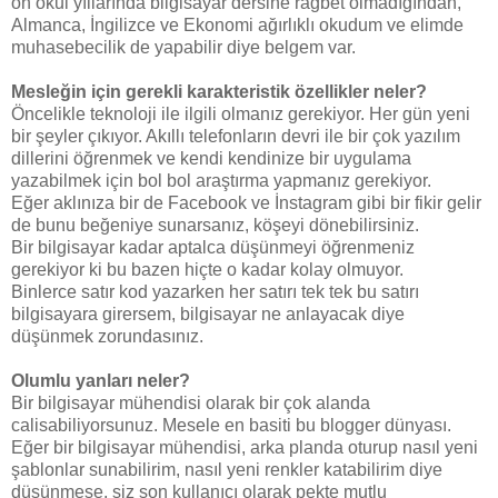
on okul yıllarında bilgisayar dersine rağbet olmadığından,
Almanca, İngilizce ve Ekonomi ağırlıklı okudum ve elimde
muhasebecilik de yapabilir diye belgem var.
Mesleğin için gerekli karakteristik özellikler neler?
Öncelikle teknoloji ile ilgili olmanız gerekiyor. Her gün yeni
bir şeyler çıkıyor. Akıllı telefonların devri ile bir çok yazılım
dillerini öğrenmek ve kendi kendinize bir uygulama
yazabilmek için bol bol araştırma yapmanız gerekiyor.
Eğer aklınıza bir de Facebook ve İnstagram gibi bir fikir gelir
de bunu beğeniye sunarsanız, köşeyi dönebilirsiniz.
Bir bilgisayar kadar aptalca düşünmeyi öğrenmeniz
gerekiyor ki bu bazen hiçte o kadar kolay olmuyor.
Binlerce satır kod yazarken her satırı tek tek bu satırı
bilgisayara girersem, bilgisayar ne anlayacak diye
düşünmek zorundasınız.
Olumlu yanları neler?
Bir bilgisayar mühendisi olarak bir çok alanda
calisabiliyorsunuz. Mesele en basiti bu blogger dünyası.
Eğer bir bilgisayar mühendisi, arka planda oturup nasıl yeni
şablonlar sunabilirim, nasıl yeni renkler katabilirim diye
düşünmese, siz son kullanıcı olarak pekte mutlu