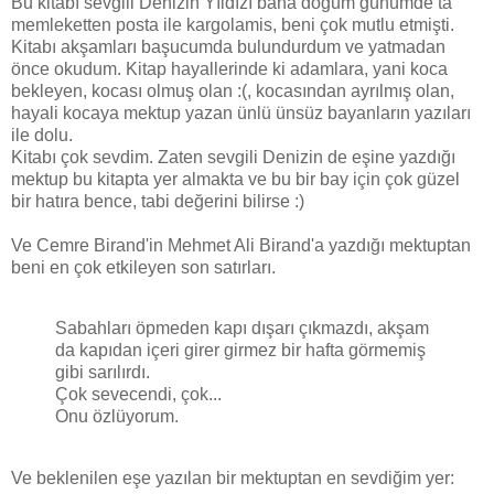
Bu kitabı sevgili Denizin Yıldızı bana doğum günümde ta
memleketten posta ile kargolamis, beni çok mutlu etmişti.
Kitabı akşamları başucumda bulundurdum ve yatmadan
önce okudum. Kitap hayallerinde ki adamlara, yani koca
bekleyen, kocası olmuş olan :(, kocasından ayrılmış olan,
hayali kocaya mektup yazan ünlü ünsüz bayanların yazıları
ile dolu.
Kitabı çok sevdim. Zaten sevgili Denizin de eşine yazdığı
mektup bu kitapta yer almakta ve bu bir bay için çok güzel
bir hatıra bence, tabi değerini bilirse :)
Ve Cemre Birand'in Mehmet Ali Birand'a yazdığı mektuptan
beni en çok etkileyen son satırları.
Sabahları öpmeden kapı dışarı çıkmazdı, akşam
da kapıdan içeri girer girmez bir hafta görmemiş
gibi sarılırdı.
Çok sevecendi, çok...
Onu özlüyorum.
Ve beklenilen eşe yazılan bir mektuptan en sevdiğim yer: