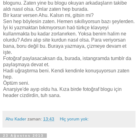
blogunu. Zaten yine bu blogu okuyan arkadaşların takibe
aldı nasıl olsa. Onlar zaten hep burada.
Bir karar versen Ahu. Kalsın mi, gitsin mi?
Sen hep böylesin zaten. Hemen sıkıllıyorsun bazı şeylerden.
İyi ki yazmaktan bıkmıyorsun haö türkçe klavyeyi
kullanmakta bu kadar zorlanırken. Yoksa benim halim ne
olurdu? Adını alıp site kurdun nasıl olsa. Para veriyorsan
bana, boru değil bu. Buraya yazmaya, çizmeye devam et
işte.
Fotoğraf paylasacaksan da, burada, istangramda tumblr da
paylaşmaya devat et.
Hadi uğraştırma beni. Kendi kendinle konuşuyorsun zaten
hep.
Öptüm seni.
Anarşiye'de ayıp oldu ha. Kıza birde fotoğraf blogu için
header cizdirdin, tuh sana.
Ahu Kader
zaman:
13:43
Hiç yorum yok:
23 Ağustos 2013