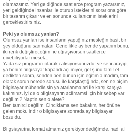
olamazsınız. Yeri geldiğinde saatlerce program yazarsınız,
yeri geldiğinde insanlar ile oturup isteklerini sorar ona göre
bir tasarım çıkarır ve en sonunda kullanıcının isteklerini
gerceklestirirsiniz.
Peki ya olumsuz yanları?
Olumsuz yanları ise insanların yaptığınız mesleğin basit bir
şey olduğunu sanmaları. Genellikle ay bende yaparım bunu,
iki renk değiştireceğim ne uğraşıyorsun saatlerce
diyebiliyorlar mesela.
Yada siz programcı olarak calisiyorsunuzdur ve seni arayıp,
ya benim bilgisayar kapandı açılmıyor, gel şunu tamir et
dedikten sonra, senden ben bunun için eğitim almadım, tam
olarak sorun nerede sorusu ile karşılaştığında, sen ne biçim
bilgisayar mühendisisin ya atarlanmalari ile karşı karşıya
kalırsınız. İyi de o bilgisayarın acilmamsi için bir sebep var
değil mi? Naptin sen o alete?
Ben tamirci değilim. Cinciklama sen bakalım, her önüne
gelen moku indir o bilgisayara sonrada ay bilgisayar
bozuldu.
Bilgsiayarina format atmamız gerekiyor dediğimde, hadi al