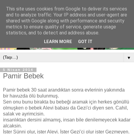
This site uses cookies from Google to deliver its services
and to analyze traffic. Your IP address and user-agent are
shared with Google along with performance and security
metrics to ensure quality of service, generate usage
statistics, and to detect and address abuse.
LEARN MORE
GOT IT
▼
5 Nisan 2014
Pamir Bebek
Pamir bebek 30 saat arandıktan sonra evlerinin yakınında
bir havuzda ölü bulunmuş.
Sen onu bunu birakta bu bebeği aramak için herkes gönüllü
olmuşken o bebek Alevi babası da Gezi'ci diyen sen. Cahil,
salak ve ayrimcisin.
insanlıktan dersini almamış, insan bile denilemeyecek kadar
alcaksin.
İster Sünni olur, ister Alevi. İster Gezi'ci olur ister Gezmeyen.