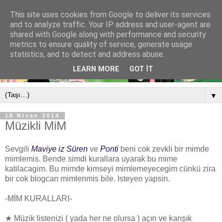
This site uses cookies from Google to deliver its services
and to analyze traffic. Your IP address and user-agent are
shared with Google along with performance and security
metrics to ensure quality of service, generate usage
statistics, and to detect and address abuse.
LEARN MORE
GOT IT
▼
18 Nisan 2014
Müzikli MiM
Sevgili
Maviye iz Süren
ve
Ponti
beni cok zevkli bir mimde
mimlemis. Bende simdi kurallara uyarak bu mime
katilacagim. Bu mimde kimseyi mimlemeyecegim cünkü zira
bir cok blogcan mimlenmis bile. Isteyen yapsin.
-MİM KURALLARI-
★ Müzik listenizi ( yada her ne olursa ) açın ve karışık