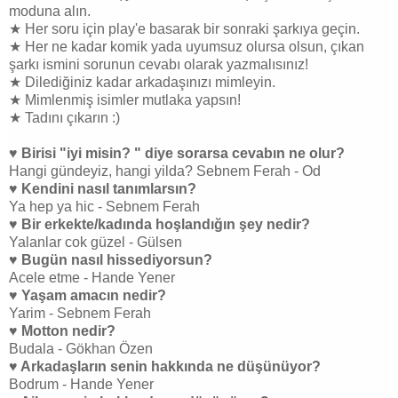
moduna alın.
★ Her soru için play'e basarak bir sonraki şarkıya geçin.
★ Her ne kadar komik yada uyumsuz olursa olsun, çıkan
şarkı ismini sorunun cevabı olarak yazmalısınız!
★ Dilediğiniz kadar arkadaşınızı mimleyin.
★ Mimlenmiş isimler mutlaka yapsın!
★ Tadını çıkarın :)
♥ Birisi "iyi misin? " diye sorarsa cevabın ne olur?
Hangi gündeyiz, hangi yilda? Sebnem Ferah - Od
♥ Kendini nasıl tanımlarsın?
Ya hep ya hic - Sebnem Ferah
♥ Bir erkekte/kadında hoşlandığın şey nedir?
Yalanlar cok güzel - Gülsen
♥ Bugün nasıl hissediyorsun?
Acele etme - Hande Yener
♥ Yaşam amacın nedir?
Yarim - Sebnem Ferah
♥ Motton nedir?
Budala - Gökhan Özen
♥ Arkadaşların senin hakkında ne düşünüyor?
Bodrum - Hande Yener