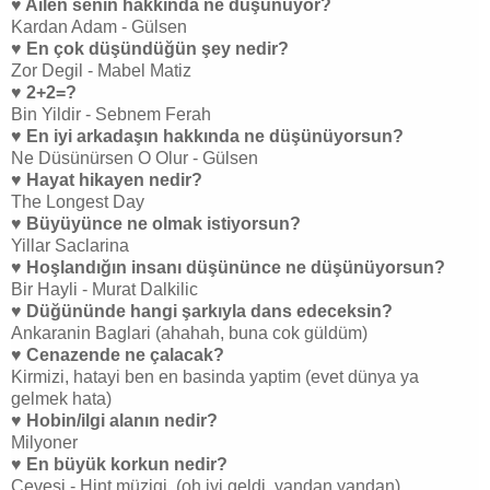
♥ Ailen senin hakkında ne düşünüyor?
Kardan Adam - Gülsen
♥ En çok düşündüğün şey nedir?
Zor Degil - Mabel Matiz
♥ 2+2=?
Bin Yildir - Sebnem Ferah
♥ En iyi arkadaşın hakkında ne düşünüyorsun?
Ne Düsünürsen O Olur - Gülsen
♥ Hayat hikayen nedir?
The Longest Day
♥ Büyüyünce ne olmak istiyorsun?
Yillar Saclarina
♥ Hoşlandığın insanı düşününce ne düşünüyorsun?
Bir Hayli - Murat Dalkilic
♥ Düğününde hangi şarkıyla dans edeceksin?
Ankaranin Baglari (ahahah, buna cok güldüm)
♥ Cenazende ne çalacak?
Kirmizi, hatayi ben en basinda yaptim (evet dünya ya
gelmek hata)
♥ Hobin/ilgi alanın nedir?
Milyoner
♥ En büyük korkun nedir?
Cevesi - Hint müzigi, (oh iyi geldi, yandan yandan)