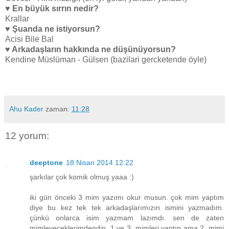
♥ En büyük sırrın nedir?
Krallar
♥ Şuanda ne istiyorsun?
Acisi Bile Bal
♥ Arkadaşların hakkında ne düşünüyorsun?
Kendine Müslüman - Gülsen (bazilari gercketende öyle)
Ahu Kader
zaman:
11:28
12 yorum:
deeptone
18 Nisan 2014 12:22
şarkılar çok komik olmuş yaaa :)
iki gün önceki 3 mim yazımı okur musun. çok mim yaptım
diye bu kez tek tek arkadaşlarımızın ismini yazmadım.
çünkü onlarca isim yazmam lazımdı. sen de zaten
mimleyeceklerimdendin. 1 ve 3. mimleri yaptın ama 2. mimi