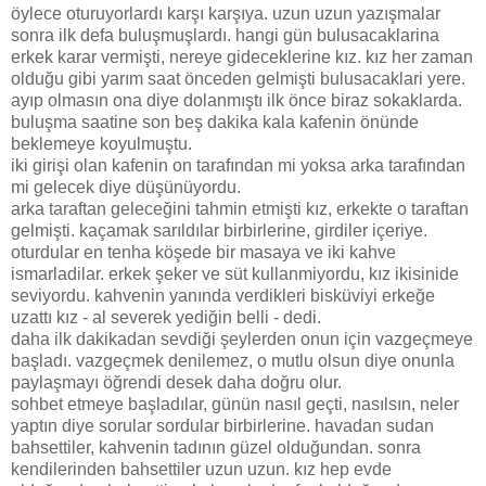
öylece oturuyorlardı karşı karşıya. uzun uzun yazışmalar
sonra ilk defa buluşmuşlardı. hangi gün bulusacaklarina
erkek karar vermişti, nereye gideceklerine kız. kız her zaman
olduğu gibi yarım saat önceden gelmişti bulusacaklari yere.
ayıp olmasın ona diye dolanmıştı ilk önce biraz sokaklarda.
buluşma saatine son beş dakika kala kafenin önünde
beklemeye koyulmuştu.
iki girişi olan kafenin on tarafından mi yoksa arka tarafından
mi gelecek diye düşünüyordu.
arka taraftan geleceğini tahmin etmişti kız, erkekte o taraftan
gelmişti. kaçamak sarıldılar birbirlerine, girdiler içeriye.
oturdular en tenha köşede bir masaya ve iki kahve
ismarladilar. erkek şeker ve süt kullanmiyordu, kız ikisinide
seviyordu. kahvenin yanında verdikleri bisküviyi erkeğe
uzattı kız - al severek yediğin belli - dedi.
daha ilk dakikadan sevdiği şeylerden onun için vazgeçmeye
başladı. vazgeçmek denilemez, o mutlu olsun diye onunla
paylaşmayı öğrendi desek daha doğru olur.
sohbet etmeye başladılar, günün nasıl geçti, nasılsın, neler
yaptın diye sorular sordular birbirlerine. havadan sudan
bahsettiler, kahvenin tadının güzel olduğundan. sonra
kendilerinden bahsettiler uzun uzun. kız hep evde