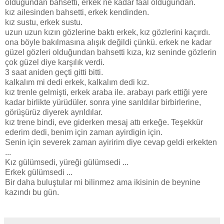
olduğundan bahsetti, erkek ne kadar faal olduğundan.
kız ailesinden bahsetti, erkek kendinden.
kız sustu, erkek sustu.
uzun uzun kızın gözlerine baktı erkek, kız gözlerini kaçırdı.
ona böyle bakılmasına alışık değildi çünkü. erkek ne kadar
güzel gözleri olduğundan bahsetti kıza, kız seninde gözlerin
çok güzel diye karşılık verdi.
3 saat aniden geçti gitti bitti.
kalkalım mi dedi erkek, kalkalım dedi kız.
kız trenle gelmişti, erkek araba ile. arabayı park ettiği yere
kadar birlikte yürüdüler. sonra yine sarıldılar birbirlerine,
görüşürüz diyerek ayrıldılar.
kız trene bindi, eve giderken mesaj attı erkeğe. Teşekkür
ederim dedi, benim için zaman ayirdigin için.
Senin için severek zaman ayiririm diye cevap geldi erkekten
...
Kız gülümsedi, yüreği gülümsedi ...
Erkek gülümsedi ...
Bir daha buluştular mi bilinmez ama ikisinin de beynine
kazındı bu gün.