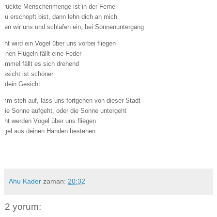
errückte Menschenmenge ist in der Ferne
du erschöpft bist, dann lehn dich an mich
en wir uns und schlafen ein, bei Sonnenuntergang
eicht wird ein Vogel über uns vorbei fliegen
einen Flügeln fällt eine Feder
immel fällt es sich drehend
Gesicht ist schöner
e dein Gesicht
mm steh auf, lass uns fortgehen von dieser Stadt
die Sonne aufgeht, oder die Sonne untergeht
eicht werden Vögel über uns fliegen
Flügel aus deinen Händen bestehen
Ahu Kader
zaman:
20:32
2 yorum: