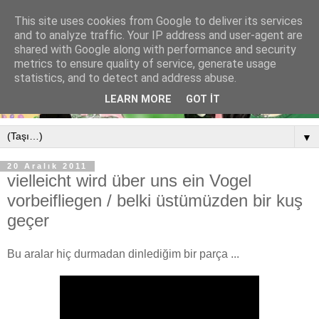
This site uses cookies from Google to deliver its services
and to analyze traffic. Your IP address and user-agent are
shared with Google along with performance and security
metrics to ensure quality of service, generate usage
statistics, and to detect and address abuse.
LEARN MORE
GOT IT
▼
20 Aralık 2011
vielleicht wird über uns ein Vogel
vorbeifliegen / belki üstümüzden bir kuş
geçer
Bu aralar hiç durmadan dinlediğim bir parça ...