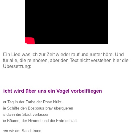
Ein Lied was ich zur Zeit wieder rauf und runter höre. Und
für alle, die reinhören, aber den Text nicht verstehen hier die
Übersetzung:
lleicht wird über uns ein Vogel vorbeifliegen
der Tag in der Farbe der Rose blüht,
die Schiffe den Bosporus brav überqueren
uns dann die Stadt verlassen
die Bäume, der Himmel und die Erde schläft
ieren wir am Sandstrand