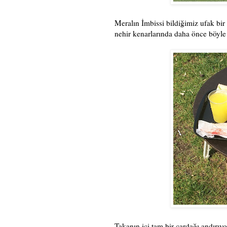
Meralın İmbissi bildiğimiz ufak bir
nehir kenarlarında daha önce böyle 
Takanın içi tam bir çardağı andırıy