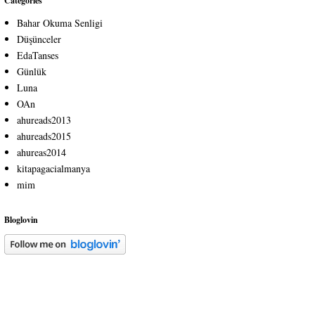
Categories
Bahar Okuma Senligi
Düşünceler
EdaTanses
Günlük
Luna
OAn
ahureads2013
ahureads2015
ahureas2014
kitapagacialmanya
mim
Bloglovin