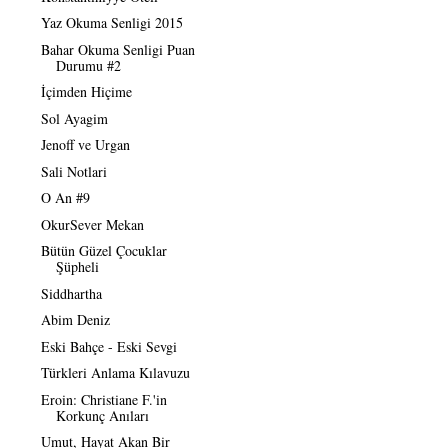
Yaz Okuma Senligi 2015
Bahar Okuma Senligi Puan
Durumu #2
İçimden Hiçime
Sol Ayagim
Jenoff ve Urgan
Sali Notlari
O An #9
OkurSever Mekan
Bütün Güzel Çocuklar
Şüpheli
Siddhartha
Abim Deniz
Eski Bahçe - Eski Sevgi
Türkleri Anlama Kılavuzu
Eroin: Christiane F.'in
Korkunç Anıları
Umut, Hayat Akan Bir