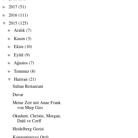
2017
(51)
►
2016
(111)
►
2015
(125)
▼
Aralık
(7)
►
Kasım
(3)
►
Ekim
(10)
►
Eylül
(9)
►
Ağustos
(7)
►
Temmuz
(8)
►
Haziran
(21)
▼
Sultan Restaurant
Duvar
Meine Zeit mit Anne Frank
von Miep Gies
Okudum: Christie, Morgan,
Dahl ve Corff
Heidelberg Gezisi
Konstantiniyye Oteli