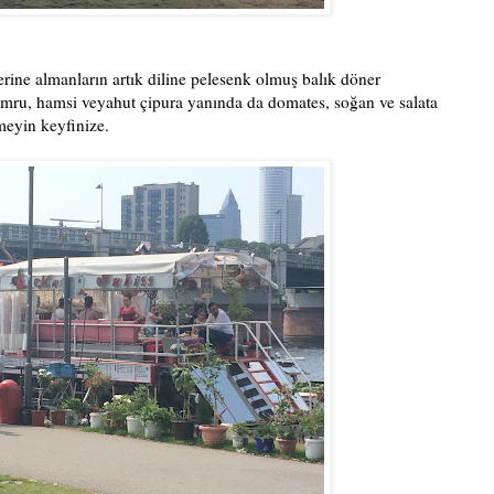
rine almanların artık diline pelesenk olmuş balık döner
kumru, hamsi veyahut çipura yanında da domates, soğan ve salata
meyin keyfinize.