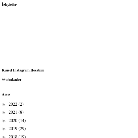
İzleyiciler
Kisisel Instagram Hesabim
@ahukader
Arsiv
2022
(2)
►
2021
(8)
►
2020
(14)
►
2019
(29)
►
2018
(19)
►