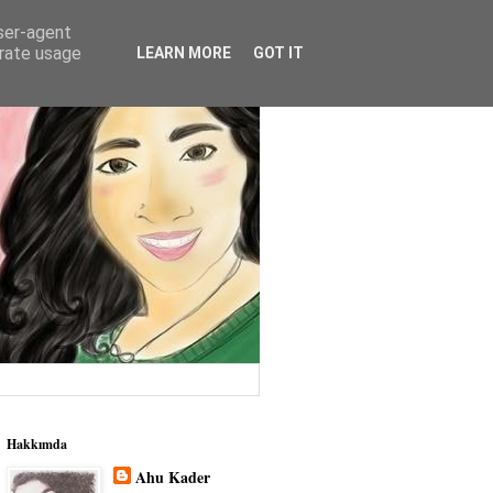
user-agent
erate usage
LEARN MORE
GOT IT
Hakkımda
Ahu Kader