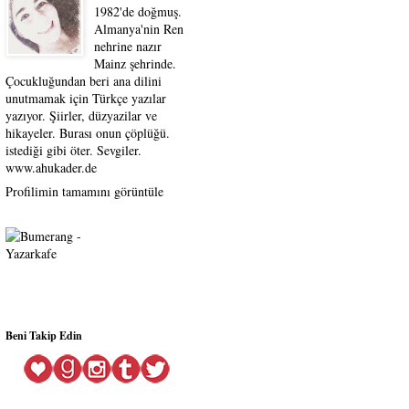
1982'de doğmuş.
Almanya'nin Ren
nehrine nazır
Mainz şehrinde.
Çocukluğundan beri ana dilini
unutmamak için Türkçe yazılar
yazıyor. Şiirler, düzyazilar ve
hikayeler. Burası onun çöplüğü.
istediği gibi öter. Sevgiler.
www.ahukader.de
Profilimin tamamını görüntüle
Beni Takip Edin