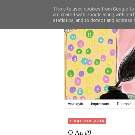
This site uses cookies from Google to d
are shared with Google along with perf
statistics, and to detect and address 
Anasayfa
Impressum
Datenschut
7 Haziran 2015
O An #9