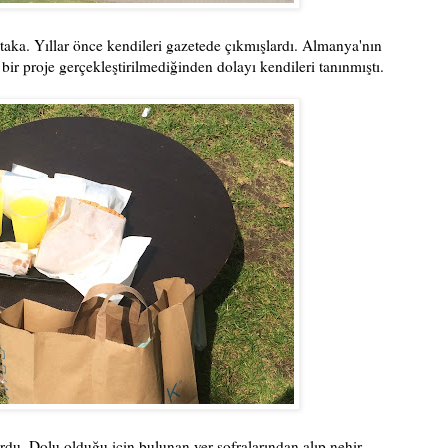
 taka. Yıllar önce kendileri gazetede çıkmışlardı. Almanya'nın
bir proje gerçekleştirilmediğinden dolayı kendileri tanınmıştı.
ordu. Dolu olduğu için bulunan yer sofralarından alıp nehir