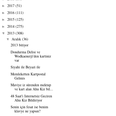
2017
(51)
►
2016
(111)
►
2015
(125)
►
2014
(275)
►
2013
(308)
▼
Aralık
(36)
▼
2013 bitiyor
Dondurma Delisi ve
Wodkaenerji'den kartiniz
var
Siyahi ile Beyazi ile
Memleketten Kartpostal
Gelmis
Maviye iz sürenden mektup
ve kart alan Ahu Kiz bil...
48 Saat'i Internetsiz Geciren
Ahu Kiz Bildiriyor
Senin için fesat ise benim
klavye ne yapsın?