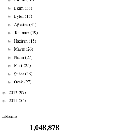
Ekim
(33)
►
Eylül
(15)
►
Ağustos
(41)
►
Temmuz
(19)
►
Haziran
(15)
►
Mayıs
(26)
►
Nisan
(27)
►
Mart
(25)
►
Şubat
(16)
►
Ocak
(27)
►
2012
(97)
►
2011
(54)
►
Tiklanma
1,048,878