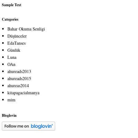
Sample Text
Categories
Bahar Okuma Senligi
Düşünceler
EdaTanses
Günlük
Luna
OAn
ahureads2013
ahureads2015
ahureas2014
kitapagacialmanya
mim
Bloglovin