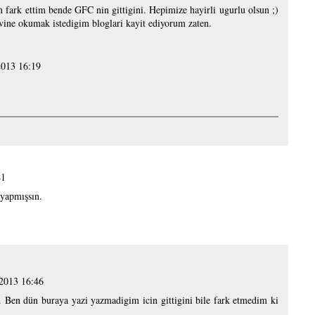
fark ettim bende GFC nin gittigini. Hepimize hayirli ugurlu olsun ;)
ine okumak istedigim bloglari kayit ediyorum zaten.
2013 16:19
41
 yapmışsın.
 2013 16:46
. Ben dün buraya yazi yazmadigim icin gittigini bile fark etmedim ki