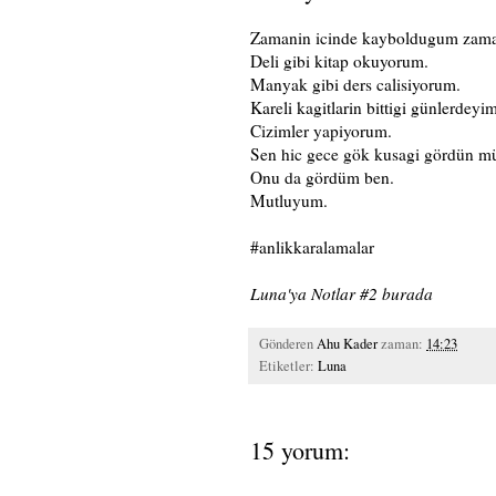
Zamanin icinde kayboldugum zama
Deli gibi kitap okuyorum.
Manyak gibi ders calisiyorum.
Kareli kagitlarin bittigi günlerdeyi
Cizimler yapiyorum.
Sen hic gece gök kusagi gördün m
Onu da gördüm ben.
Mutluyum.
#anlikkaralamalar
Luna'ya Notlar #2 burada
Gönderen
Ahu Kader
zaman:
14:23
Etiketler:
Luna
15 yorum: