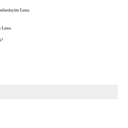
nlardayim Luna.
m Luna.
ü?