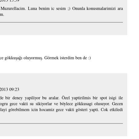
 Muzurellacim. Luna benim ic sesim ;) Onunla konusmalarimizi ara
um.
ce gökkuşağı oluyormuş. Görmek isterdim ben de :)
 2013 09:23
e bir deney yapiliyor bu aralar. Özel yaptirilmis bir spot isigi ile
 dogru gece vakti su sikiyorlar ve böylece gökkusagi olusuyor. Gecen
layi görebilmem icin hocamiz gece vakti gösteri yapti. Cok etkiledi