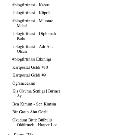
#blogfirtinasi - Kabus
#blogfirtinasi - Köprü
#blogfirtinasi - Mümtaz
Mahal
#blogfirtinasi - Diplomalı
Köle
#blogfirtinasi - Adı Ahu
Olsun
#blogfirtinasi Etkinligi
Kartpostal Geldi #10
Kartpostal Geldi #9
Ögreneceksin
Kış Okuma Şenliği | Birinci
Ay
Ben Kimim - Sen Kimsin
Bir Garip Ahu Gözlü
Okudum Bitti: Bülbülü
Öldürmek - Harper Lee
Kasım
(28)
►