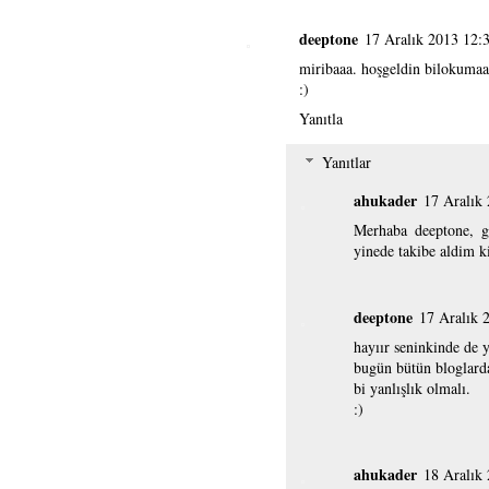
deeptone
17 Aralık 2013 12:
miribaaa. hoşgeldin bilokumaaa
:)
Yanıtla
Yanıtlar
ahukader
17 Aralık
Merhaba deeptone, g
yinede takibe aldim ki
deeptone
17 Aralık 
hayıır seninkinde de 
bugün bütün bloglarda
bi yanlışlık olmalı.
:)
ahukader
18 Aralık