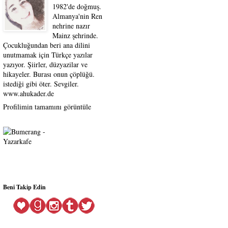
1982'de doğmuş.
Almanya'nin Ren
nehrine nazır
Mainz şehrinde.
Çocukluğundan beri ana dilini
unutmamak için Türkçe yazılar
yazıyor. Şiirler, düzyazilar ve
hikayeler. Burası onun çöplüğü.
istediği gibi öter. Sevgiler.
www.ahukader.de
Profilimin tamamını görüntüle
Beni Takip Edin