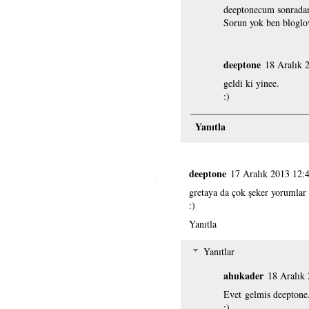
deeptonecum sonradan 
Sorun yok ben bloglov
deeptone
18 Aralık 
geldi ki yinee.
:)
Yanıtla
deeptone
17 Aralık 2013 12:
gretaya da çok şeker yorumlar
:)
Yanıtla
Yanıtlar
ahukader
18 Aralık
Evet gelmis deeptone
:)