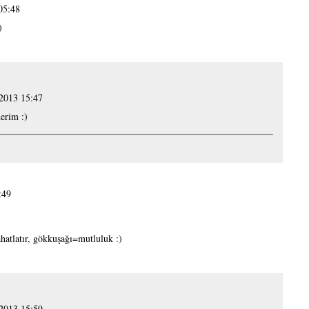
05:48
)
 2013 15:47
erim :)
:49
rahatlatır, gökkuşağı=mutluluk :)
 2013 15:59