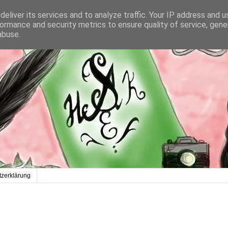
eliver its services and to analyze traffic. Your IP address and 
ormance and security metrics to ensure quality of service, gen
abuse.
zerklärung