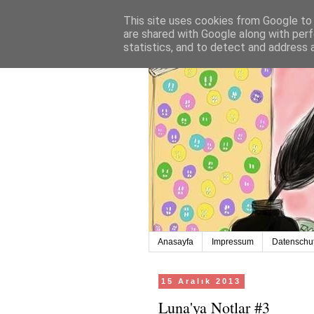
This site uses cookies from Google to d
are shared with Google along with perf
statistics, and to detect and address 
Anasayfa
Impressum
Datenschut
15 Aralık 2013
Luna'ya Notlar #3