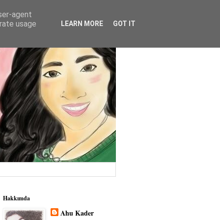
user-agent
erate usage
LEARN MORE
GOT IT
Hakkımda
Ahu Kader