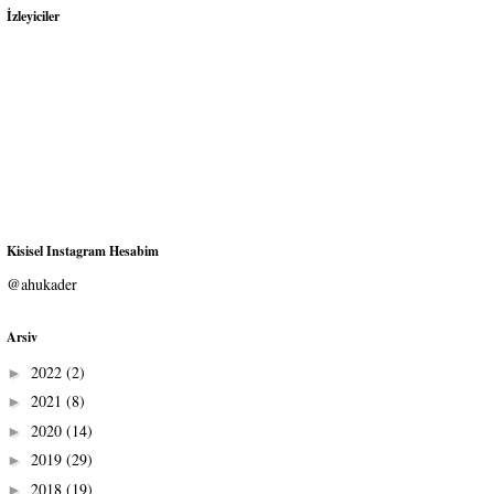
İzleyiciler
Kisisel Instagram Hesabim
@ahukader
Arsiv
2022
(2)
►
2021
(8)
►
2020
(14)
►
2019
(29)
►
2018
(19)
►