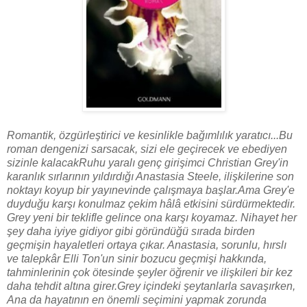
Romantik, özgürleştirici ve kesinlikle bağımlılık yaratıcı...Bu
roman dengenizi sarsacak, sizi ele geçirecek ve ebediyen
sizinle kalacakRuhu yaralı genç girişimci Christian Grey'in
karanlık sırlarının yıldırdığı Anastasia Steele, ilişkilerine son
noktayı koyup bir yayınevinde çalışmaya başlar.Ama Grey'e
duyduğu karşı konulmaz çekim hâlâ etkisini sürdürmektedir.
Grey yeni bir teklifle gelince ona karşı koyamaz. Nihayet her
şey daha iyiye gidiyor gibi göründüğü sırada birden
geçmişin hayaletleri ortaya çıkar. Anastasia, sorunlu, hırslı
ve talepkâr Elli Ton'un sinir bozucu geçmişi hakkında,
tahminlerinin çok ötesinde şeyler öğrenir ve ilişkileri bir kez
daha tehdit altına girer.Grey içindeki şeytanlarla savaşırken,
Ana da hayatının en önemli seçimini yapmak zorunda