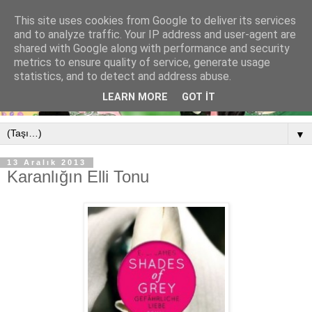
This site uses cookies from Google to deliver its services
and to analyze traffic. Your IP address and user-agent are
shared with Google along with performance and security
metrics to ensure quality of service, generate usage
statistics, and to detect and address abuse.
LEARN MORE
GOT IT
▼
13 Aralık 2013
Karanlığın Elli Tonu