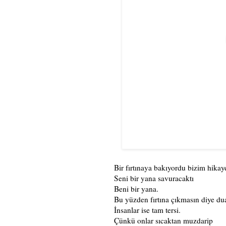
Bir fırtınaya bakıyordu bizim hikay
Seni bir yana savuracaktı
Beni bir yana.
Bu yüzden fırtına çıkmasın diye dua
İnsanlar ise tam tersi.
Çünkü onlar sıcaktan muzdarip