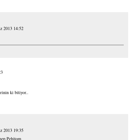
z 2013 14:52
23
inin ki bitiyor..
z 2013 19:35
 hep Pehitom