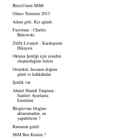
Biricit'imin MiMi
Günce Temmuz 2013
Adam gitti. Kiz agladi.
Factotum - Charles
Bukowski
Zülfü Livaneli - Kardeşimin
Hikayesi
Okuma Şenliği için yeniden
oluşturduğum listem
Ortaokul, hocanın doğum
günü ve kahkahalar
Şenlik var
Ahmet Hamdi Tanpinar -
Saatleri Ayarlama
Enstitüsü
Bloglovine blogları
aktaramadim, ne
yapabilirim ?
Ramazan geleli
MiM Ben Kimim ?