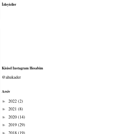
İzleyiciler
Kisisel Instagram Hesabim
@ahukader
Arsiv
2022
(2)
►
2021
(8)
►
2020
(14)
►
2019
(29)
►
2018
(19)
►