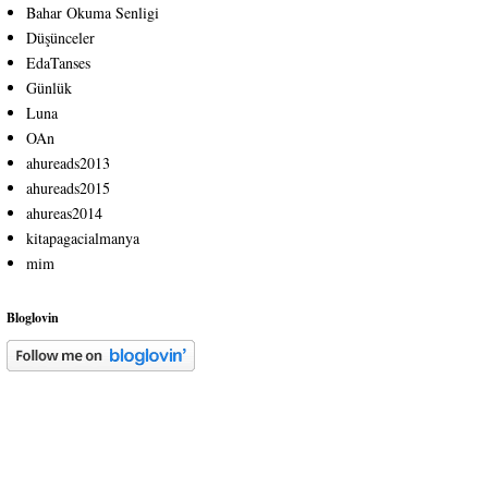
Bahar Okuma Senligi
Düşünceler
EdaTanses
Günlük
Luna
OAn
ahureads2013
ahureads2015
ahureas2014
kitapagacialmanya
mim
Bloglovin