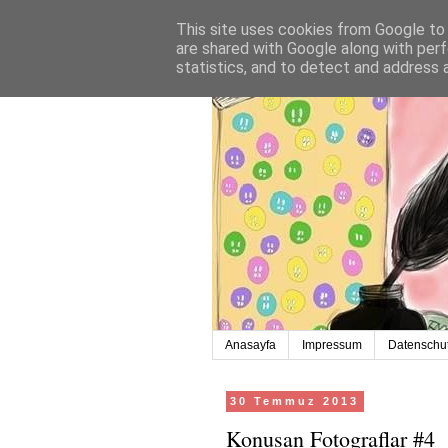
This site uses cookies from Google to d
are shared with Google along with perf
statistics, and to detect and address 
Anasayfa
Impressum
Datenschut
30 Temmuz 2013
Konusan Fotograflar #4