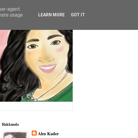
user-agent
erate usage
LEARN MORE
GOT IT
Hakkımda
Ahu Kader