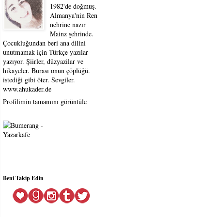
1982'de doğmuş.
Almanya'nin Ren
nehrine nazır
Mainz şehrinde.
Çocukluğundan beri ana dilini
unutmamak için Türkçe yazılar
yazıyor. Şiirler, düzyazilar ve
hikayeler. Burası onun çöplüğü.
istediği gibi öter. Sevgiler.
www.ahukader.de
Profilimin tamamını görüntüle
Beni Takip Edin