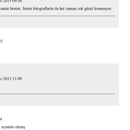
z 2013 09:16
canim benim. Senin fotograflarin da her zaman cok güzel konusuyor.
55
z 2013 11:09
54
ok uyumlu olmuş.