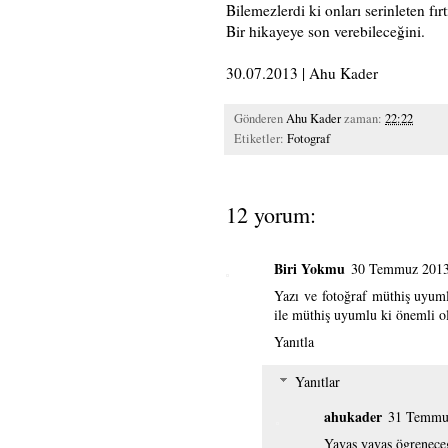
Bilemezlerdi ki onları serinleten fır
Bir hikayeye son verebileceğini.
30.07.2013 | Ahu Kader
Gönderen
Ahu Kader
zaman:
22:22
Etiketler:
Fotograf
12 yorum:
Biri Yokmu
30 Temmuz 2013
Yazı ve fotoğraf müthiş uyum
ile müthiş uyumlu ki önemli ol
Yanıtla
Yanıtlar
ahukader
31 Temmu
Yavas yavas ögrenece