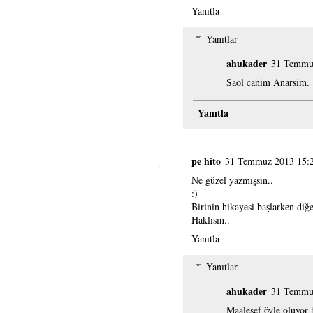
Yanıtla
Yanıtlar
ahukader
31 Temmu
Saol canim Anarsim.
Yanıtla
pe hito
31 Temmuz 2013 15:
Ne güzel yazmışsın..
:)
Birinin hikayesi başlarken diğer
Haklısın..
Yanıtla
Yanıtlar
ahukader
31 Temmu
Maalesef öyle oluyor