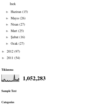
Inek
Haziran
(15)
►
Mayıs
(26)
►
Nisan
(27)
►
Mart
(25)
►
Şubat
(16)
►
Ocak
(27)
►
2012
(97)
►
2011
(54)
►
Tiklanma
1,052,283
Sample Text
Categories