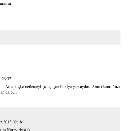
tınanın
 23:37
lu. Ama keşke netlemeyi şu uçuşan bitkiye yapsaydın. Ama olsun. Yazı
an da bu..
z 2013 09:18
gim Koray abisi ;)