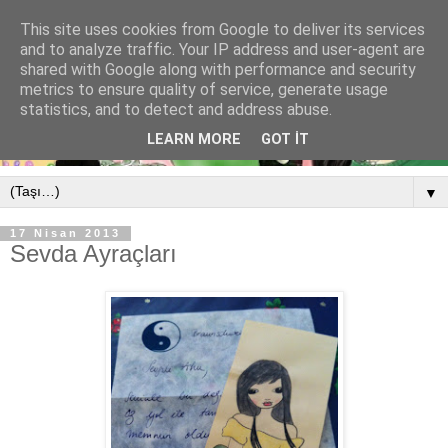
This site uses cookies from Google to deliver its services
and to analyze traffic. Your IP address and user-agent are
shared with Google along with performance and security
metrics to ensure quality of service, generate usage
statistics, and to detect and address abuse.
LEARN MORE
GOT IT
▼
17 Nisan 2013
Sevda Ayraçları