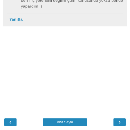
ben hiç yetenekli değilim çizim konusunda yoksa bende
yapardım :)
Yanıtla
‹
›
Ana Sayfa