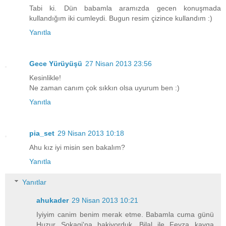
Tabi ki. Dün babamla aramızda gecen konuşmada
kullandığım iki cumleydi. Bugun resim çizince kullandım :)
Yanıtla
Gece Yürüyüşü
27 Nisan 2013 23:56
Kesinlikle!
Ne zaman canım çok sıkkın olsa uyurum ben :)
Yanıtla
pia_set
29 Nisan 2013 10:18
Ahu kız iyi misin sen bakalım?
Yanıtla
Yanıtlar
ahukader
29 Nisan 2013 10:21
Iyiyim canim benim merak etme. Babamla cuma günü
Huzur Sokagi'na bakiyorduk. Bilal ile Feyza kavga