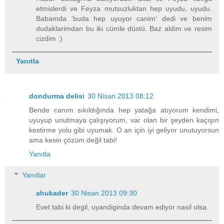
etmislerdi ve Feyza mutsuzluktan hep uyudu, uyudu.
Babamda 'buda hep uyuyor canim' dedi ve benim
dudaklarimdan bu iki cümle düstü. Baz aldim ve resim
cizdim :)
Yanıtla
dondurma delisi
30 Nisan 2013 08:12
Bende canım sıkıldığında hep yatağa atıyorum kendimi,
uyuyup unutmaya çalışıyorum, var olan bir şeyden kaçışın
kestirme yolu gibi uyumak. O an için iyi geliyor unutuyorsun
ama kesin çözüm değil tabi!
Yanıtla
Yanıtlar
ahukader
30 Nisan 2013 09:30
Evet tabi ki degil, uyandiginda devam ediyor nasil olsa.