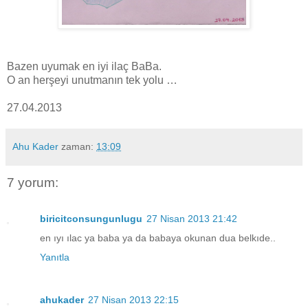
Bazen uyumak en iyi ilaç BaBa.
O an herşeyi unutmanın tek yolu …
27.04.2013
Ahu Kader
zaman:
13:09
7 yorum:
biricitconsungunlugu
27 Nisan 2013 21:42
en ıyı ılac ya baba ya da babaya okunan dua belkıde..
Yanıtla
ahukader
27 Nisan 2013 22:15