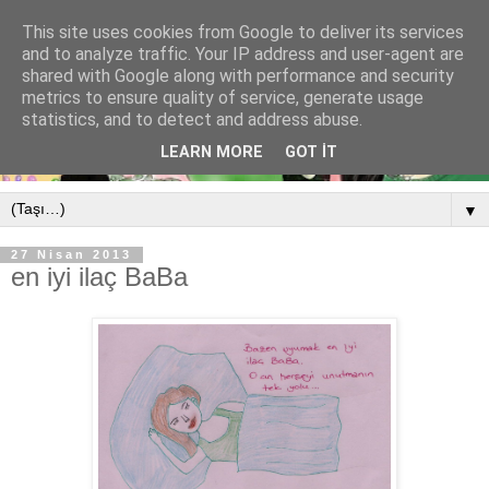
This site uses cookies from Google to deliver its services
and to analyze traffic. Your IP address and user-agent are
shared with Google along with performance and security
metrics to ensure quality of service, generate usage
statistics, and to detect and address abuse.
LEARN MORE
GOT IT
▼
27 Nisan 2013
en iyi ilaç BaBa