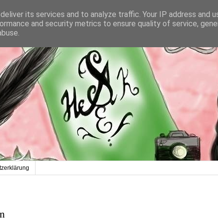
eliver its services and to analyze traffic. Your IP address and 
ormance and security metrics to ensure quality of service, gen
abuse.
zerklärung
in