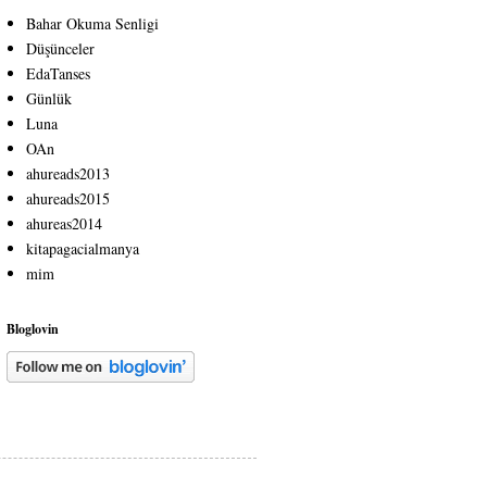
Bahar Okuma Senligi
Düşünceler
EdaTanses
Günlük
Luna
OAn
ahureads2013
ahureads2015
ahureas2014
kitapagacialmanya
mim
Bloglovin