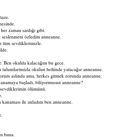
taze.
nesinde.
 her zaman sardığı gibi.
e seslenmeni özledim anneanne.
 tüm sevdiklerimizle.
ilde.
ne. Ben okulda kalacağım bu gece.
 tulumlarimizla okulun holünde yatacağız anneanne.
iyorum aslında ama, herkes gitmek zorunda anneanne.
kanamaya başladı, biliyormusun anneanne?
sevdiklerimin ölümünü.
e.
n kanaması ile anladım ben anneanne.
e.
in bana.