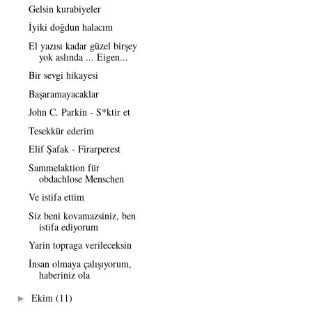
Gelsin kurabiyeler
İyiki doğdun halacım
El yazısı kadar güzel birşey
yok aslında ... Eigen...
Bir sevgi hikayesi
Başaramayacaklar
John C. Parkin - S*ktir et
Tesekkür ederim
Elif Şafak - Firarperest
Sammelaktion für
obdachlose Menschen
Ve istifa ettim
Siz beni kovamazsiniz, ben
istifa ediyorum
Yarin topraga verileceksin
İnsan olmaya çalışıyorum,
haberiniz ola
Ekim
(11)
►