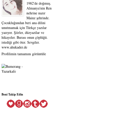
1982'de doğmuş.
Almanya'nin Ren
nehrine nazır
Mainz şehrinde.
Çocukluğundan beri ana dilini
unutmamak için Türkçe yazılar
yazıyor. Şiirler, düzyazilar ve
hikayeler. Burası onun çöplüğü.
istediği gibi öter. Sevgiler.
www.ahukader.de
Profilimin tamamını görüntüle
Beni Takip Edin