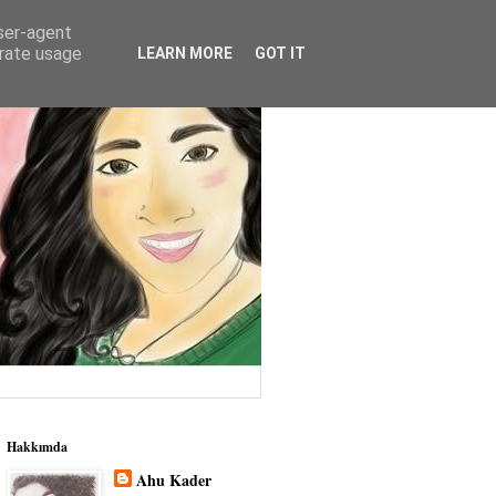
user-agent
erate usage
LEARN MORE
GOT IT
Hakkımda
Ahu Kader