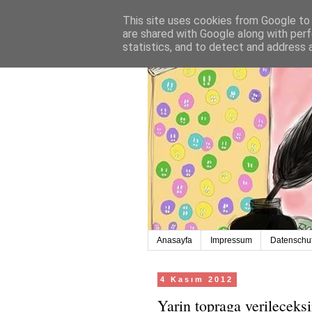
This site uses cookies from Google to d
are shared with Google along with perf
statistics, and to detect and address 
Anasayfa
Impressum
Datenschut
4 Kasım 2012
Yarin topraga verileceks