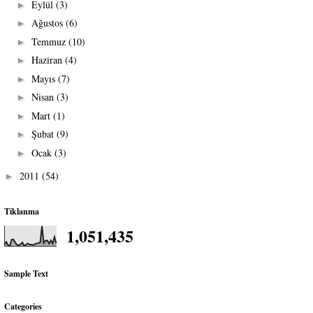
Eylül
(3)
►
Ağustos
(6)
►
Temmuz
(10)
►
Haziran
(4)
►
Mayıs
(7)
►
Nisan
(3)
►
Mart
(1)
►
Şubat
(9)
►
Ocak
(3)
►
2011
(54)
►
Tiklanma
1,051,435
Sample Text
Categories