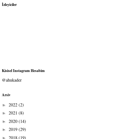
İzleyiciler
Kisisel Instagram Hesabim
@ahukader
Arsiv
2022
(2)
►
2021
(8)
►
2020
(14)
►
2019
(29)
►
2018
(19)
►