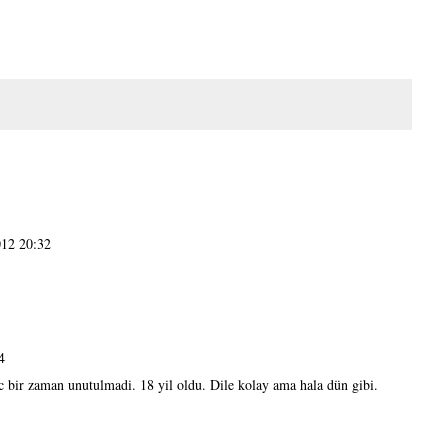
12 20:32
4
 bir zaman unutulmadi. 18 yil oldu. Dile kolay ama hala dün gibi.