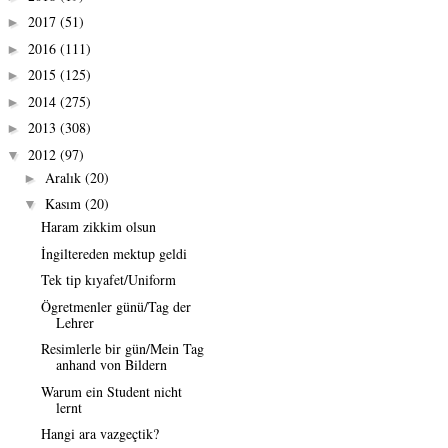
2017
(51)
►
2016
(111)
►
2015
(125)
►
2014
(275)
►
2013
(308)
►
2012
(97)
▼
Aralık
(20)
►
Kasım
(20)
▼
Haram zikkim olsun
İngiltereden mektup geldi
Tek tip kıyafet/Uniform
Ögretmenler günü/Tag der
Lehrer
Resimlerle bir gün/Mein Tag
anhand von Bildern
Warum ein Student nicht
lernt
Hangi ara vazgeçtik?