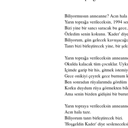
Biliyormusun anneanne? Acın hala 
Yarın toprağa verileceksin, 1994 se
Bizi yine bir sancı saracak bu gece,
Özledim senin kokunu. 'Kader' diy
Biliyorum, gün gelecek kavuşacağız
Tanrı bizi birleştirecek yine, bir şek
Yarın toprağa verileceksin annean
Okulda kalacak tüm çocuklar. Uyku
Içimde garip bir his, gitmek istem
Gece onikiyi çeyrek gece burnum 
Ben sonradan rüyalarımda gördüm 
Korku duydum rüya görmekten bil
Ama senin bizden gidişini bir buru
Yarın topraya verileceksin anneann
Acın hala taze.
Biliyorum tanrı birleştirecek bizi.
'Hoşgeldin Kader' diye sesleneceks