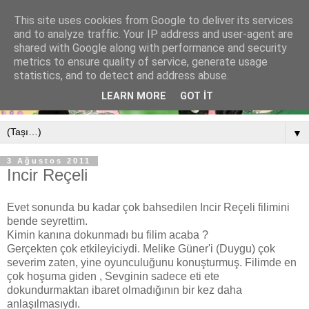
This site uses cookies from Google to deliver its services
and to analyze traffic. Your IP address and user-agent are
shared with Google along with performance and security
metrics to ensure quality of service, generate usage
statistics, and to detect and address abuse.
LEARN MORE
GOT IT
▼
3 Ağustos 2011
Incir Reçeli
Evet sonunda bu kadar çok bahsedilen Incir Reçeli filimini
bende seyrettim.
Kimin kanına dokunmadı bu filim acaba ?
Gerçekten çok etkileyiciydi. Melike Güner'i (Duygu) çok
severim zaten, yine oyunculuğunu konuşturmuş. Filimde en
çok hoşuma giden , Sevginin sadece eti ete
dokundurmaktan ibaret olmadığının bir kez daha
anlaşılmasıydı.