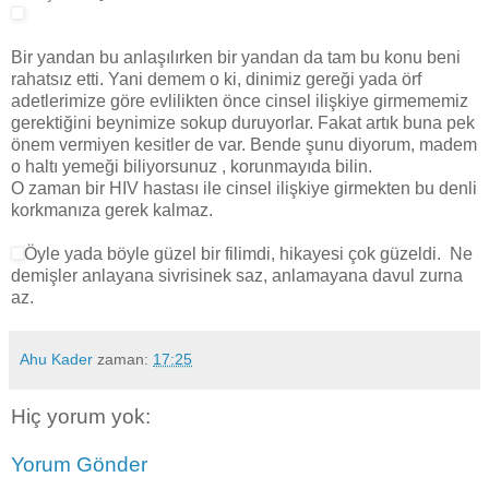
Bir yandan bu anlaşılırken bir yandan da tam bu konu beni
rahatsız etti. Yani demem o ki, dinimiz gereği yada örf
adetlerimize göre evlilikten önce cinsel ilişkiye girmememiz
gerektiğini beynimize sokup duruyorlar. Fakat artık buna pek
önem vermiyen kesitler de var. Bende şunu diyorum, madem
o haltı yemeği biliyorsunuz , korunmayıda bilin.
O zaman bir HIV hastası ile cinsel ilişkiye girmekten bu denli
korkmanıza gerek kalmaz.
Öyle yada böyle güzel bir filimdi, hikayesi çok güzeldi. Ne
demişler anlayana sivrisinek saz, anlamayana davul zurna
az.
Ahu Kader
zaman:
17:25
Hiç yorum yok:
Yorum Gönder