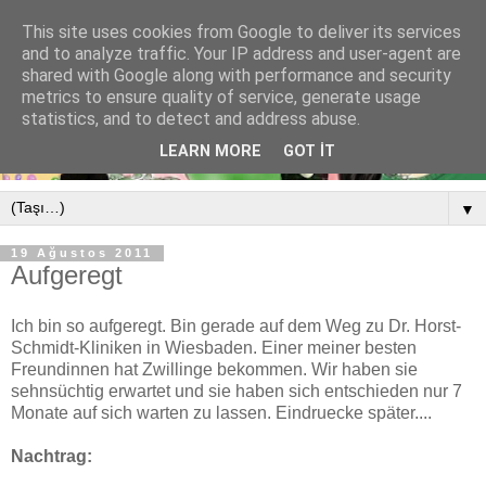
This site uses cookies from Google to deliver its services
and to analyze traffic. Your IP address and user-agent are
shared with Google along with performance and security
metrics to ensure quality of service, generate usage
statistics, and to detect and address abuse.
LEARN MORE
GOT IT
▼
19 Ağustos 2011
Aufgeregt
Ich bin so aufgeregt. Bin gerade auf dem Weg zu Dr. Horst-
Schmidt-Kliniken in Wiesbaden. Einer meiner besten
Freundinnen hat Zwillinge bekommen. Wir haben sie
sehnsüchtig erwartet und sie haben sich entschieden nur 7
Monate auf sich warten zu lassen. Eindruecke später....
Nachtrag: