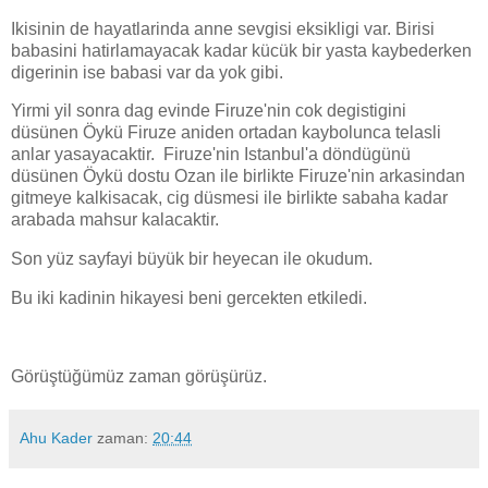
Ikisinin de hayatlarinda anne sevgisi eksikligi var. Birisi
babasini hatirlamayacak kadar kücük bir yasta kaybederken
digerinin ise babasi var da yok gibi.
Yirmi yil sonra dag evinde Firuze'nin cok degistigini
düsünen Öykü Firuze aniden ortadan kaybolunca telasli
anlar yasayacaktir. Firuze'nin Istanbul'a döndügünü
düsünen Öykü dostu Ozan ile birlikte Firuze'nin arkasindan
gitmeye kalkisacak, cig düsmesi ile birlikte sabaha kadar
arabada mahsur kalacaktir.
Son yüz sayfayi büyük bir heyecan ile okudum.
Bu iki kadinin hikayesi beni gercekten etkiledi.
Görüştüğümüz zaman görüşürüz.
Ahu Kader
zaman:
20:44