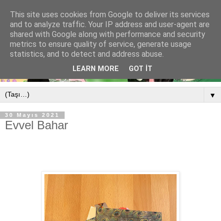
This site uses cookies from Google to deliver its services
and to analyze traffic. Your IP address and user-agent are
shared with Google along with performance and security
metrics to ensure quality of service, generate usage
statistics, and to detect and address abuse.
LEARN MORE
GOT IT
▼
30 Mayıs 2021
Evvel Bahar