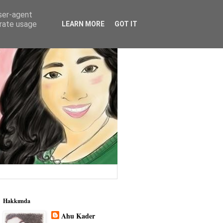
user-agent
erate usage
LEARN MORE
GOT IT
Hakkımda
Ahu Kader