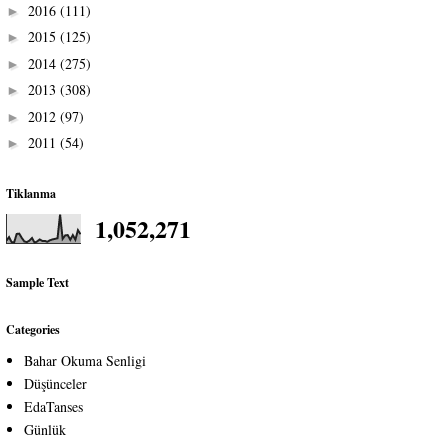
2016
(111)
►
2015
(125)
►
2014
(275)
►
2013
(308)
►
2012
(97)
►
2011
(54)
►
Tiklanma
1,052,271
Sample Text
Categories
Bahar Okuma Senligi
Düşünceler
EdaTanses
Günlük