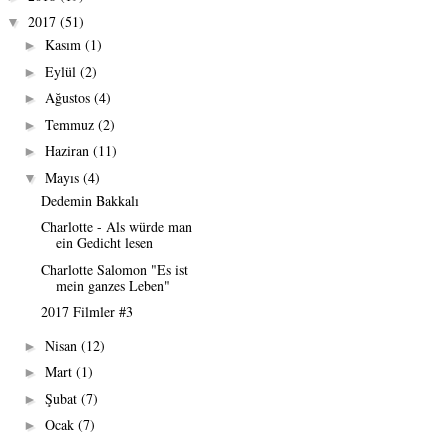
2017
(51)
▼
Kasım
(1)
►
Eylül
(2)
►
Ağustos
(4)
►
Temmuz
(2)
►
Haziran
(11)
►
Mayıs
(4)
▼
Dedemin Bakkalı
Charlotte - Als würde man
ein Gedicht lesen
Charlotte Salomon "Es ist
mein ganzes Leben"
2017 Filmler #3
Nisan
(12)
►
Mart
(1)
►
Şubat
(7)
►
Ocak
(7)
►