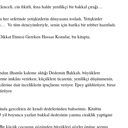
ğlenceli, cin fikirli, fena halde yenilikçi bir bakkal çırağı…
 her seferinde yetişkinlerin dünyasına tosladı. Yetişkinler
 Ve tüm deneyimleriyle, senin için harika bir rehber hazırladı.
 Dikkat Etmesi Gereken Hassas Konular, bu kitapta.
ından ilhamla kaleme aldığı Dedemin Bakkalı, büyüklere
rme imkânı verirken; küçüklere ticaretin, yenilikçi düşünmenin,
ilerine dair inceliklerin ipuçlarını veriyor. Epey güldürüyor, biraz
ürüyor.
binda gercekten de kendi dedelerinden bahsetmis. Kitabin
yil boyunca yazlari bakkal dedesinin yanina ciraklik yaptigini
is. Bir kücük cocugun gözünden büyükleri gözler önüne sermis