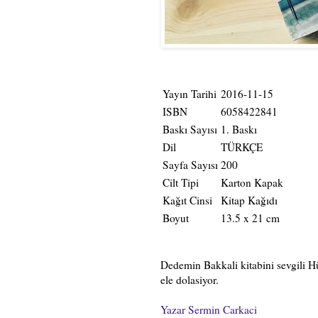
Yayın Tarihi
2016-11-15
ISBN
6058422841
Baskı Sayısı
1. Baskı
Dil
TÜRKÇE
Sayfa Sayısı
200
Cilt Tipi
Karton Kapak
Kağıt Cinsi
Kitap Kağıdı
Boyut
13.5 x 21 cm
Dedemin Bakkali kitabini sevgili H
ele dolasiyor.
Yazar Sermin Carkaci