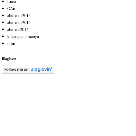
Luna
OAn
ahureads2013
ahureads2015
ahureas2014
kitapagacialmanya
mim
Bloglovin