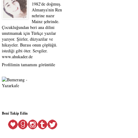
1982'de doğmuş.
Almanya'nin Ren
nehrine nazır
Mainz şehrinde.
Çocukluğundan beri ana dilini
unutmamak için Türkçe yazılar
yazıyor. Şiirler, düzyazilar ve
hikayeler. Burası onun çöplüğü.
istediği gibi öter. Sevgiler.
www.ahukader.de
Profilimin tamamını görüntüle
Beni Takip Edin