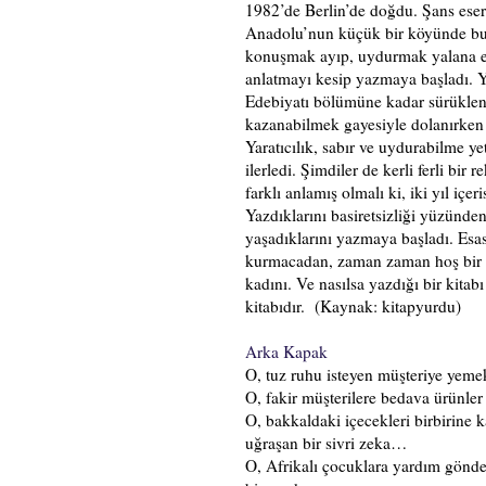
1982’de Berlin’de doğdu. Şans eseri
Anadolu’nun küçük bir köyünde buldu
konuşmak ayıp, uydurmak yalana eş d
anlatmayı kesip yazmaya başladı. Y
Edebiyatı bölümüne kadar sürüklendi
kazanabilmek gayesiyle dolanırken 
Yaratıcılık, sabır ve uydurabilme ye
ilerledi. Şimdiler de kerli ferli bir
farklı anlamış olmalı ki, iki yıl iç
Yazdıklarını basiretsizliği yüzünde
yaşadıklarını yazmaya başladı. Esa
kurmacadan, zaman zaman hoş bir hi
kadını. Ve nasılsa yazdığı bir kitab
kitabıdır. (Kaynak:
kitapyurdu
)
Arka Kapak
O, tuz ruhu isteyen müşteriye yeme
O, fakir müşterilere bedava ürünle
O, bakkaldaki içecekleri birbirine 
uğraşan bir sivri zeka…
O, Afrikalı çocuklara yardım gönder