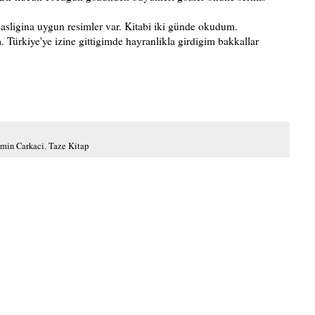
 basligina uygun resimler var. Kitabi iki günde okudum.
ürkiye'ye izine gittigimde hayranlikla girdigim bakkallar
rmin Carkaci
,
Taze Kitap