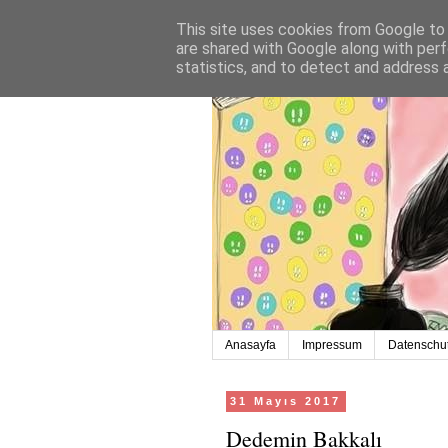
This site uses cookies from Google to d
are shared with Google along with perf
statistics, and to detect and address 
Anasayfa
Impressum
Datenschut
31 Mayıs 2017
Dedemin Bakkalı