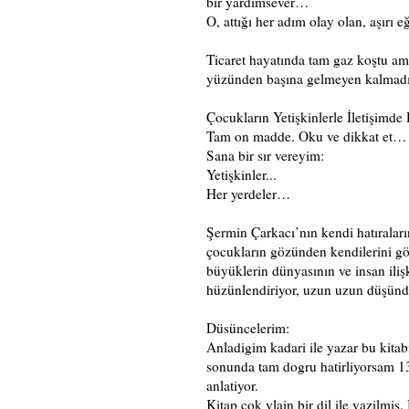
bir yardımsever…
O, attığı her adım olay olan, aşırı e
Ticaret hayatında tam gaz koştu ama
yüzünden başına gelmeyen kalmadı…
Çocukların Yetişkinlerle İletişimde
Tam on madde. Oku ve dikkat et…
Sana bir sır vereyim:
Yetişkinler...
Her yerdeler…
Şermin Çarkacı’nın kendi hatıralar
çocukların gözünden kendilerini gö
büyüklerin dünyasının ve insan ilişk
hüzünlendiriyor, uzun uzun düşünd
Düsüncelerim:
Anladigim kadari ile yazar bu kita
sonunda tam dogru hatirliyorsam 13 
anlatiyor.
Kitap cok ylain bir dil ile yazilm