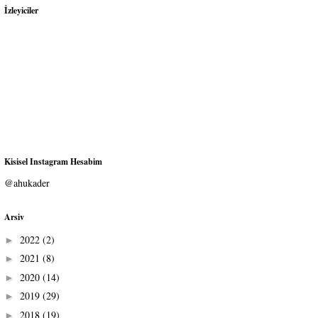
İzleyiciler
Kisisel Instagram Hesabim
@ahukader
Arsiv
2022
(2)
►
2021
(8)
►
2020
(14)
►
2019
(29)
►
2018
(19)
►