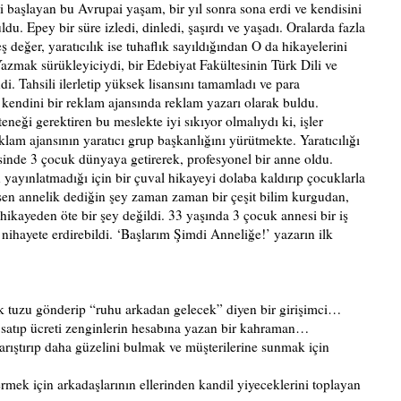
 başlayan bu Avrupai yaşam, bir yıl sonra sona erdi ve kendisini
. Epey bir süre izledi, dinledi, şaşırdı ve yaşadı. Oralarda fazla
eğer, yaratıcılık ise tuhaflık sayıldığından O da hikayelerini
azmak sürükleyiciydi, bir Edebiyat Fakültesinin Türk Dili ve
. Tahsili ilerletip yüksek lisansını tamamladı ve para
kendini bir reklam ajansında reklam yazarı olarak buldu.
teneği gerektiren bu meslekte iyi sıkıyor olmalıydı ki, işler
 reklam ajansının yaratıcı grup başkanlığını yürütmekte. Yaratıcılığı
erisinde 3 çocuk dünyaya getirerek, profesyonel bir anne oldu.
n yayınlatmadığı için bir çuval hikayeyi dolaba kaldırıp çocuklarla
sen annelik dediğin şey zaman zaman bir çeşit bilim kurgudan,
kayeden öte bir şey değildi. 33 yaşında 3 çocuk annesi bir iş
ı nihayete erdirebildi. ‘Başlarım Şimdi Anneliğe!’ yazarın ilk
k tuzu gönderip “ruhu arkadan gelecek” diyen bir girişimci…
r satıp ücreti zenginlerin hesabına yazan bir kahraman…
karıştırıp daha güzelini bulmak ve müşterilerine sunmak için
mek için arkadaşlarının ellerinden kandil yiyeceklerini toplayan