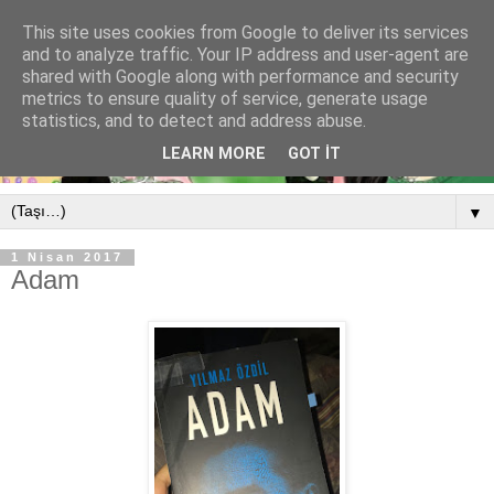
This site uses cookies from Google to deliver its services
and to analyze traffic. Your IP address and user-agent are
shared with Google along with performance and security
metrics to ensure quality of service, generate usage
statistics, and to detect and address abuse.
LEARN MORE
GOT IT
▼
1 Nisan 2017
Adam