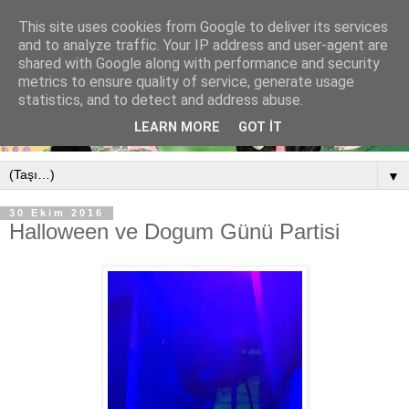
This site uses cookies from Google to deliver its services
and to analyze traffic. Your IP address and user-agent are
shared with Google along with performance and security
metrics to ensure quality of service, generate usage
statistics, and to detect and address abuse.
LEARN MORE
GOT IT
▼
30 Ekim 2016
Halloween ve Dogum Günü Partisi