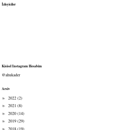
İzleyiciler
Kisisel Instagram Hesabim
@ahukader
Arsiv
2022
(2)
►
2021
(8)
►
2020
(14)
►
2019
(29)
►
2018
(19)
►