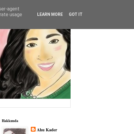
user-agent
erate usage
LEARN MORE
GOT IT
Hakkımda
Ahu Kader