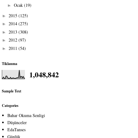
Ocak
(19)
►
2015
(125)
►
2014
(275)
►
2013
(308)
►
2012
(97)
►
2011
(54)
►
Tiklanma
1,048,842
Sample Text
Categories
Bahar Okuma Senligi
Düşünceler
EdaTanses
Günlük