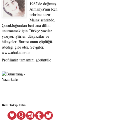
1982'de doğmuş.
Almanya'nin Ren
nehrine nazır
Mainz şehrinde.
Çocukluğundan beri ana dilini
unutmamak için Türkçe yazılar
yazıyor. Şiirler, düzyazilar ve
hikayeler. Burası onun çöplüğü.
istediği gibi öter. Sevgiler.
www.ahukader.de
Profilimin tamamını görüntüle
Beni Takip Edin