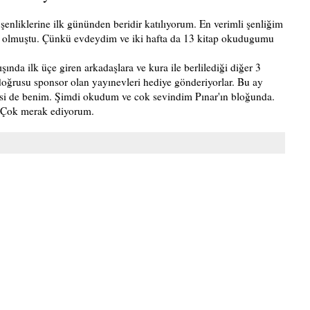
şenliklerine
ilk gününden beridir katılıyorum. En verimli şenliğim
 olmuştu. Çünkü evdeydim ve iki hafta da 13 kitap okudugumu
ışında ilk üçe giren arkadaşlara ve kura ile berlilediği diğer 3
oğrusu sponsor olan yayınevleri hediye gönderiyorlar. Bu ay
irisi de benim. Şimdi okudum ve cok sevindim Pınar'ın bloğunda.
? Çok merak ediyorum.