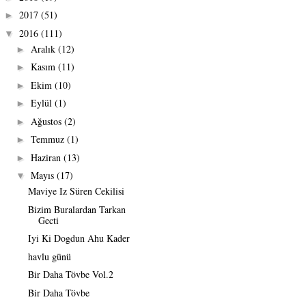
2017
(51)
►
2016
(111)
▼
Aralık
(12)
►
Kasım
(11)
►
Ekim
(10)
►
Eylül
(1)
►
Ağustos
(2)
►
Temmuz
(1)
►
Haziran
(13)
►
Mayıs
(17)
▼
Maviye Iz Süren Cekilisi
Bizim Buralardan Tarkan
Gecti
Iyi Ki Dogdun Ahu Kader
havlu günü
Bir Daha Tövbe Vol.2
Bir Daha Tövbe