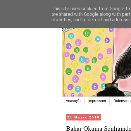
This site uses cookies from Google to d
are shared with Google along with perf
statistics, and to detect and address 
Anasayfa
Impressum
Datenschut
21 Mayıs 2016
Bahar Okuma Senligind