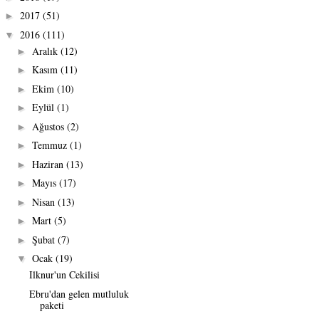
2017
(51)
►
2016
(111)
▼
Aralık
(12)
►
Kasım
(11)
►
Ekim
(10)
►
Eylül
(1)
►
Ağustos
(2)
►
Temmuz
(1)
►
Haziran
(13)
►
Mayıs
(17)
►
Nisan
(13)
►
Mart
(5)
►
Şubat
(7)
►
Ocak
(19)
▼
Ilknur'un Cekilisi
Ebru'dan gelen mutluluk
paketi