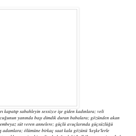
 kapatıp sabahleyin sessizce işe giden kadınlara; veli
p çocuğunun yanında başı dimdik duran babalara; gözünden akan
embeyaz süt veren annelere; güçlü avuçlarında güçsüzlüğü
ış adamlara; ölümüne birkaç saat kala gözünü 'keşke'lerle