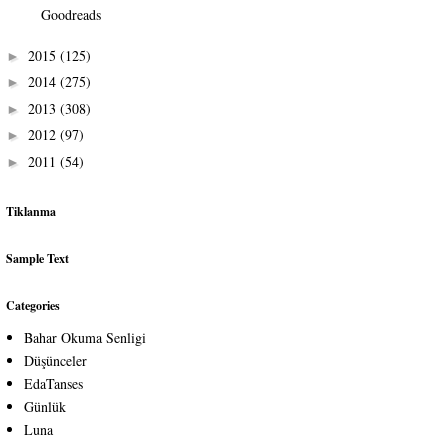
Goodreads
2015
(125)
►
2014
(275)
►
2013
(308)
►
2012
(97)
►
2011
(54)
►
Tiklanma
Sample Text
Categories
Bahar Okuma Senligi
Düşünceler
EdaTanses
Günlük
Luna