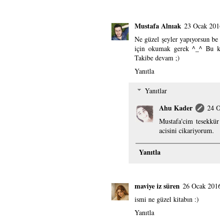
Mustafa Alnıak
23 Ocak 201
Ne güzel şeyler yapıyorsun be
için okumak gerek ^_^ Bu k
Takibe devam ;)
Yanıtla
Yanıtlar
Ahu Kader
24 O
Mustafa'cim tesekkü
acisini cikariyorum.
Yanıtla
maviye iz süren
26 Ocak 201
ismi ne güzel kitabın :)
Yanıtla