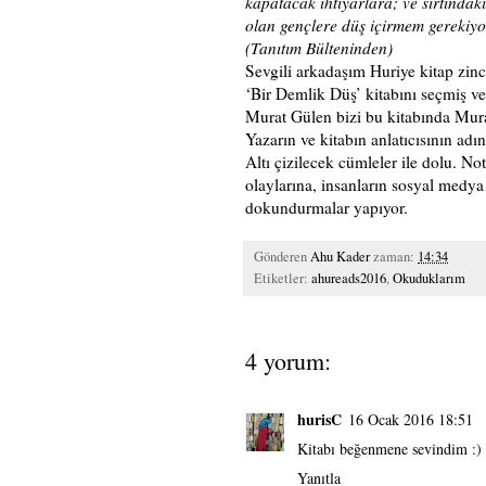
kapatacak ihtiyarlara; ve sırtındaki
olan gençlere düş içirmem gereki
(Tanıtım Bülteninden)
Sevgili arkadaşım
Huriye
kitap zinc
‘Bir Demlik Düş’ kitabını seçmiş ve
Murat Gülen bizi bu kitabında Murat
Yazarın ve kitabın anlatıcısının adı
Altı çizilecek cümleler ile dolu. N
olaylarına, insanların sosyal medya 
dokundurmalar yapıyor.
Gönderen
Ahu Kader
zaman:
14:34
Etiketler:
ahureads2016
,
Okuduklarım
4 yorum:
hurisC
16 Ocak 2016 18:51
Kitabı beğenmene sevindim :)
Yanıtla