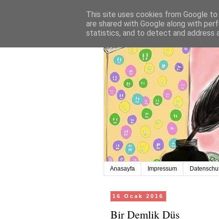
This site uses cookies from Google to d
are shared with Google along with perf
statistics, and to detect and address 
Anasayfa
Impressum
Datenschut
16 Ocak 2016
Bir Demlik Düş