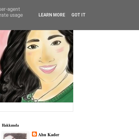
user-agent
erate usage
LEARN MORE
GOT IT
Hakkımda
Ahu Kader