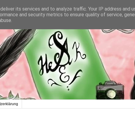
eliver its services and to analyze traffic. Your IP address and 
ormance and security metrics to ensure quality of service, gen
abuse.
zerklärung