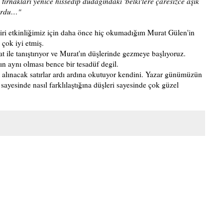
 tırnakları yenice hissedip dudağındaki 'belki'lere çaresizce âşık
yordu…"
iri etkinliğimiz için daha önce hiç okumadığım Murat Gülen'in
 çok iyi etmiş.
 ile tanıştırıyor ve Murat'ın düşlerinde gezmeye başlıyoruz.
nın aynı olması bence bir tesadüf degil.
ot alınacak satırlar ardı ardına okutuyor kendini. Yazar günümüzün
sayesinde nasıl farklılaştığına düşleri sayesinde çok güzel