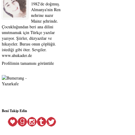
1982'de doğmuş.
Almanya'nin Ren
nehrine nazır
Mainz şehrinde.
Çocukluğundan beri ana dilini
unutmamak için Türkçe yazılar
yazıyor. Şiirler, düzyazilar ve
hikayeler. Burası onun çöplüğü.
istediği gibi öter. Sevgiler.
www.ahukader.de
Profilimin tamamını görüntüle
Beni Takip Edin