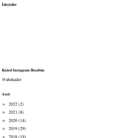
İzleyiciler
Kisisel Instagram Hesabim
@ahukader
Arsiv
2022
(2)
►
2021
(8)
►
2020
(14)
►
2019
(29)
►
2018
(19)
►