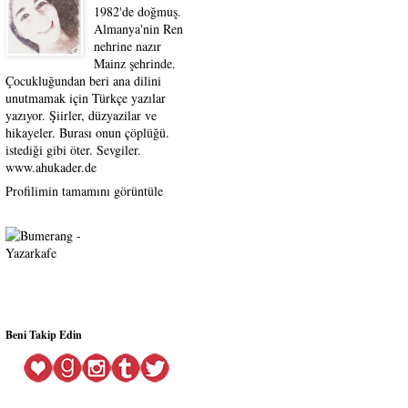
1982'de doğmuş.
Almanya'nin Ren
nehrine nazır
Mainz şehrinde.
Çocukluğundan beri ana dilini
unutmamak için Türkçe yazılar
yazıyor. Şiirler, düzyazilar ve
hikayeler. Burası onun çöplüğü.
istediği gibi öter. Sevgiler.
www.ahukader.de
Profilimin tamamını görüntüle
Beni Takip Edin