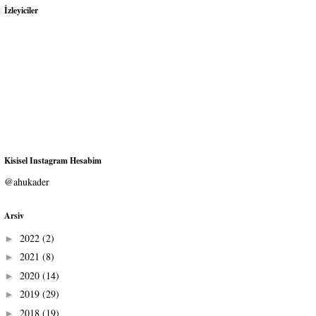
İzleyiciler
Kisisel Instagram Hesabim
@ahukader
Arsiv
2022
(2)
►
2021
(8)
►
2020
(14)
►
2019
(29)
►
2018
(19)
►