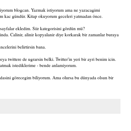
niyorum blogcan. Yazmak istiyorum ama ne yazacagimi
rum kac gündür. Kitap okuyorum geceleri yatmadan önce.
ayfalar ekledim. Siir kategorisini gördün mü?
linda. Calinir, alinir kopyalanir diye korkarak bir zamanlar buraya
celerini belirtirsin bana.
eya twittere de ugrarsin belki. Twitter'in yeri bir ayri benim icin.
nlatmak istediklerime - bende anlamiyorum.
aydasini görecegim biliyorum. Ama olursa bu dünyada olsun bir