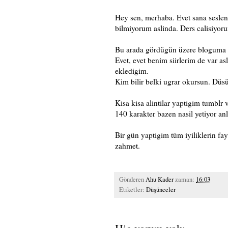
Hey sen, merhaba. Evet sana sesle
bilmiyorum aslinda. Ders calisiyo
Bu arada gördügün üzere bloguma s
Evet, evet benim siirlerim de var as
ekledigim.
Kim bilir belki ugrar okursun. Düsün
Kisa kisa alintilar yaptigim tumblr v
140 karakter bazen nasil yetiyor a
Bir gün yaptigim tüm iyiliklerin f
zahmet.
Gönderen
Ahu Kader
zaman:
16:03
Etiketler:
Düşünceler