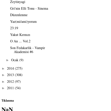
Zeytinyagi
Gri'nin Elli Tonu - Sinema
Düzenlenme
Yaz(mi/ami)yorum
23:19
Yakut Kırmızı
O An ... Vol.2
Son Fedakarlik - Vampir
Akademisi #6
Ocak
(9)
►
2014
(275)
►
2013
(308)
►
2012
(97)
►
2011
(54)
►
Tiklanma
NaN