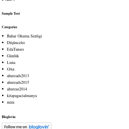
Sample Text
Categories
Bahar Okuma Senligi
Düşünceler
EdaTanses
Günlük
Luna
OAn
ahureads2013
ahureads2015
ahureas2014
kitapagacialmanya
mim
Bloglovin