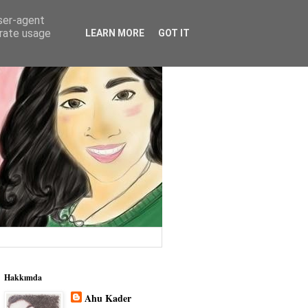
user-agent
erate usage
LEARN MORE
GOT IT
Hakkımda
Ahu Kader