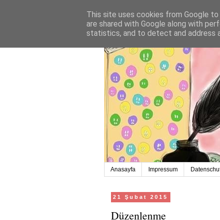
This site uses cookies from Google to d
are shared with Google along with perf
statistics, and to detect and address 
Anasayfa
Impressum
Datenschut
21 Şubat 2015
Düzenlenme