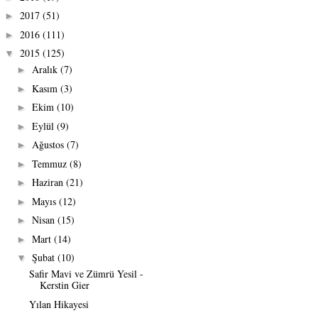
2017
(51)
►
2016
(111)
►
2015
(125)
▼
Aralık
(7)
►
Kasım
(3)
►
Ekim
(10)
►
Eylül
(9)
►
Ağustos
(7)
►
Temmuz
(8)
►
Haziran
(21)
►
Mayıs
(12)
►
Nisan
(15)
►
Mart
(14)
►
Şubat
(10)
▼
Safir Mavi ve Zümrü Yesil -
Kerstin Gier
Yılan Hikayesi