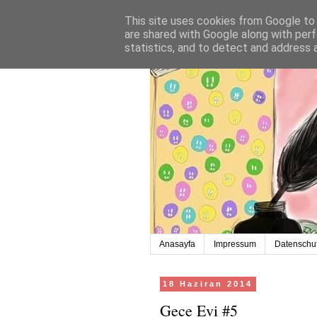
This site uses cookies from Google to d
are shared with Google along with perf
statistics, and to detect and address 
Anasayfa
Impressum
Datenschut
18 Haziran 2014
Gece Evi #5