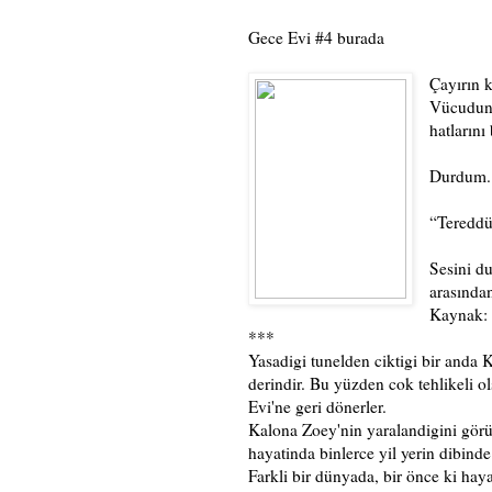
Gece Evi #4 burada
Çayırın k
Vücudunu
hatlarını
Durdum. 
“Tereddü
Sesini du
arasında
Kaynak: 
***
Yasadigi tunelden ciktigi bir anda
derindir. Bu yüzden cok tehlikeli o
Evi'ne geri dönerler.
Kalona Zoey'nin yaralandigini görü
hayatinda binlerce yil yerin dibind
Farkli bir dünyada, bir önce ki ha