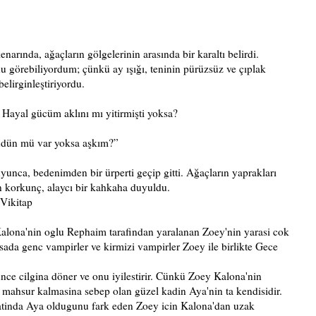
enarında, ağaçların gölgelerinin arasında bir karaltı belirdi.
 görebiliyordum; çünkü ay ışığı, teninin pürüzsüz ve çıplak
 belirginleştiriyordu.
Hayal gücüm aklını mı yitirmişti yoksa?
dün mü var yoksa aşkım?”
yunca, bedenimden bir ürperti geçip gitti. Ağaçların yaprakları
n korkunç, alaycı bir kahkaha duyuldu.
Vikitap
 Kalona'nin oglu Rephaim tarafindan yaralanan Zoey'nin yarasi cok
lsada genc vampirler ve kirmizi vampirler Zoey ile birlikte Gece
nce cilgina döner ve onu iyilestirir. Cünkü Zoey Kalona'nin
e mahsur kalmasina sebep olan güzel kadin Aya'nin ta kendisidir.
yatinda Aya oldugunu fark eden Zoey icin Kalona'dan uzak