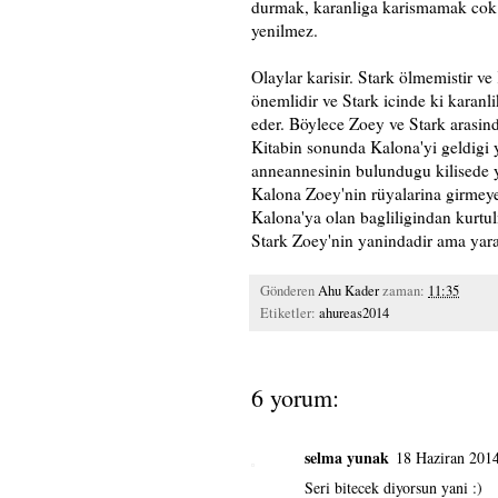
durmak, karanliga karismamak cok z
yenilmez.
Olaylar karisir. Stark ölmemistir ve
önemlidir ve Stark icinde ki kara
eder. Böylece Zoey ve Stark arasind
Kitabin sonunda Kalona'yi geldigi y
anneannesinin bulundugu kilisede 
Kalona Zoey'nin rüyalarina girmey
Kalona'ya olan bagliligindan kurtul
Stark Zoey'nin yanindadir ama yaral
Gönderen
Ahu Kader
zaman:
11:35
Etiketler:
ahureas2014
6 yorum:
selma yunak
18 Haziran 201
Seri bitecek diyorsun yani :)