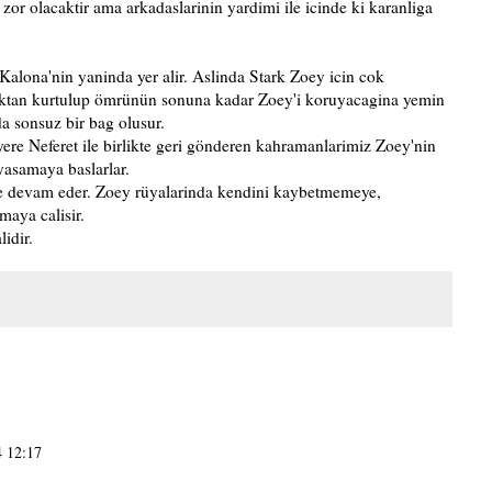
or olacaktir ama arkadaslarinin yardimi ile icinde ki karanliga
 Kalona'nin yaninda yer alir. Aslinda Stark Zoey icin cok
nliktan kurtulup ömrünün sonuna kadar Zoey'i koruyacagina yemin
a sonsuz bir bag olusur.
ere Neferet ile birlikte geri gönderen kahramanlarimiz Zoey'nin
yasamaya baslarlar.
e devam eder. Zoey rüyalarinda kendini kaybetmemeye,
maya calisir.
idir.
4 12:17