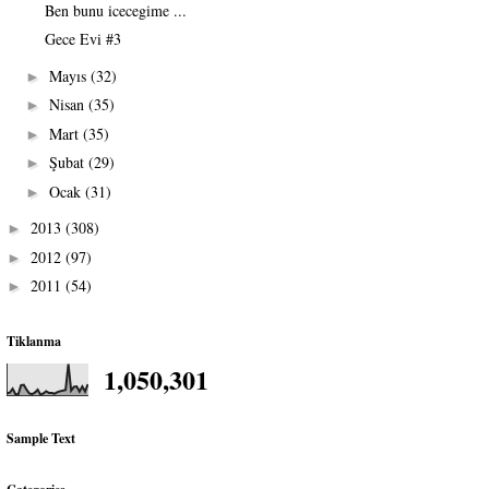
Ben bunu icecegime ...
Gece Evi #3
Mayıs
(32)
►
Nisan
(35)
►
Mart
(35)
►
Şubat
(29)
►
Ocak
(31)
►
2013
(308)
►
2012
(97)
►
2011
(54)
►
Tiklanma
1,050,301
Sample Text