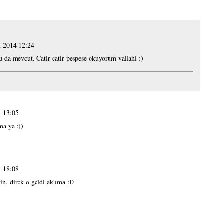
n 2014 12:24
u da mevcut. Catir catir pespese okuyorum vallahi :)
4 13:05
ma ya :))
4 18:08
in, direk o geldi aklıma :D