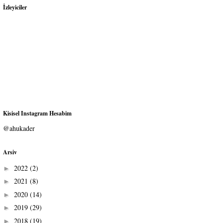
İzleyiciler
Kisisel Instagram Hesabim
@ahukader
Arsiv
2022
(2)
►
2021
(8)
►
2020
(14)
►
2019
(29)
►
2018
(19)
►