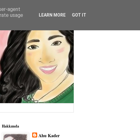
user-agent
erate usage
LEARN MORE
GOT IT
Hakkımda
Ahu Kader