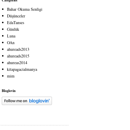
Categories
Bahar Okuma Senligi
Düşünceler
EdaTanses
Günlük
Luna
OAn
ahureads2013
ahureads2015
ahureas2014
kitapagacialmanya
mim
Bloglovin