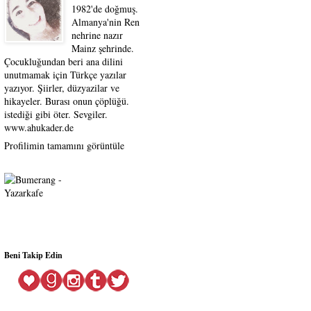
1982'de doğmuş.
Almanya'nin Ren
nehrine nazır
Mainz şehrinde.
Çocukluğundan beri ana dilini
unutmamak için Türkçe yazılar
yazıyor. Şiirler, düzyazilar ve
hikayeler. Burası onun çöplüğü.
istediği gibi öter. Sevgiler.
www.ahukader.de
Profilimin tamamını görüntüle
Beni Takip Edin