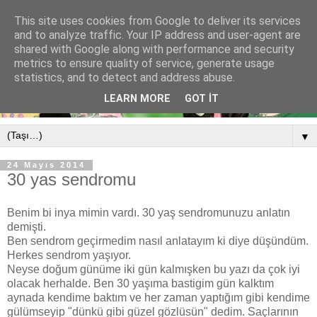
This site uses cookies from Google to deliver its services
and to analyze traffic. Your IP address and user-agent are
shared with Google along with performance and security
metrics to ensure quality of service, generate usage
statistics, and to detect and address abuse.
LEARN MORE
GOT IT
▼
24 Mayıs 2014
30 yas sendromu
Benim bi inya mimin vardı. 30 yaş sendromunuzu anlatın
demişti.
Ben sendrom geçirmedim nasıl anlatayım ki diye düşündüm.
Herkes sendrom yaşıyor.
Neyse doğum günüme iki gün kalmışken bu yazı da çok iyi
olacak herhalde. Ben 30 yaşıma bastigim gün kalktım
aynada kendime baktım ve her zaman yaptığım gibi kendime
gülümseyip "dünkü gibi güzel gözlüsün" dedim. Saçlarının