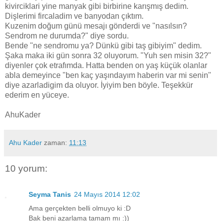
kivirciklari yine manyak gibi birbirine karışmış dedim.
Dişlerimi fircaladim ve banyodan çıktım.
Kuzenim doğum günü mesajı gönderdi ve "nasılsın?
Sendrom ne durumda?" diye sordu.
Bende "ne sendromu ya? Dünkü gibi taş gibiyim" dedim.
Şaka maka iki gün sonra 32 oluyorum. "Yuh sen misin 32?"
diyenler çok etrafımda. Hatta benden on yaş küçük olanlar
abla demeyince "ben kaç yaşındayım haberin var mi senin"
diye azarladigim da oluyor. İyiyim ben böyle. Teşekkür
ederim en yüceye.
AhuKader
Ahu Kader
zaman:
11:13
10 yorum:
Seyma Tanis
24 Mayıs 2014 12:02
Ama gerçekten belli olmuyo ki :D
Bak beni azarlama tamam mı :))