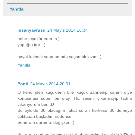
Yanıtla
insanyavrusu
24 Mayıs 2014 16:34
hehe teşekür ederim:)
yaptığın iç.in :)
hayat kalmalı yaaa anında yaşamak lazım :)
Yanıtla
Ponti
24 Mayıs 2014 20:31
O kendinden küçüklerin bile küçük zannedip canım diye
konuşması süper bir olay. Hiç sesimi çıkarmayıp tadını
çıkarıyorum ben :D
Bu eylülde 30 olacağım fakat soran herkese 30 demeye
çoktaaan başladım nedense.
Sendrom durumu: değişken :)
Bu arada doğum tarihine dikkat etmemiştim kesinlikle 23'ten