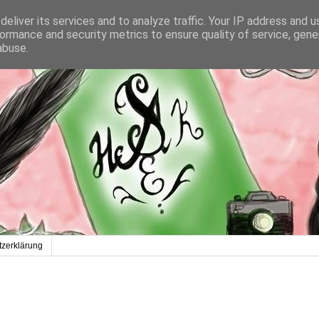
eliver its services and to analyze traffic. Your IP address and 
ormance and security metrics to ensure quality of service, gen
abuse.
zerklärung