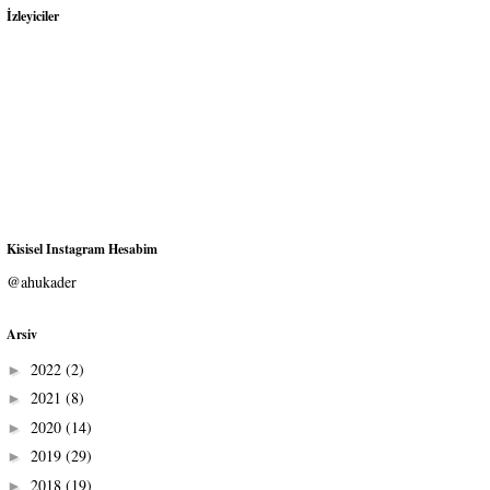
İzleyiciler
Kisisel Instagram Hesabim
@ahukader
Arsiv
2022
(2)
►
2021
(8)
►
2020
(14)
►
2019
(29)
►
2018
(19)
►