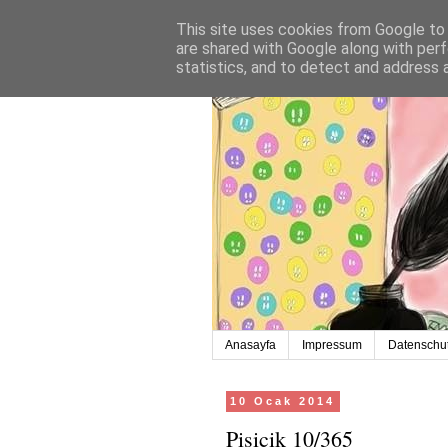
This site uses cookies from Google to d
are shared with Google along with perf
statistics, and to detect and address 
Anasayfa
Impressum
Datenschut
10 Ocak 2014
Pisicik 10/365