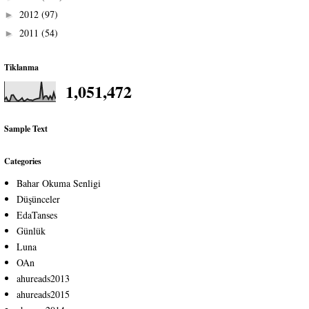
2012
(97)
►
2011
(54)
►
Tiklanma
1,051,472
Sample Text
Categories
Bahar Okuma Senligi
Düşünceler
EdaTanses
Günlük
Luna
OAn
ahureads2013
ahureads2015