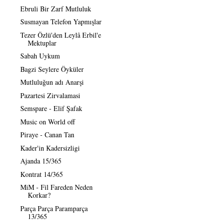
Ebruli Bir Zarf Mutluluk
Susmayan Telefon Yapmışlar
Tezer Özlü'den Leylâ Erbil'e
Mektuplar
Sabah Uykum
Bagzi Seylere Öyküler
Mutluluğun adı Anarşi
Pazartesi Zirvalamasi
Semspare - Elif Şafak
Music on World off
Piraye - Canan Tan
Kader'in Kadersizligi
Ajanda 15/365
Kontrat 14/365
MiM - Fil Fareden Neden
Korkar?
Parça Parça Paramparça
13/365