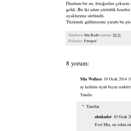
Durdum bir an, fotoğrafını çeksem
geldi. Bir iki adım yürüdük kendis
ayaklarıma sürtündü.
Yüzümde gülümseme yarattı bu pisic
Gönderen
Ahu Kader
zaman:
18:31
Etiketler:
Fotograf
8 yorum:
Mia Wallace
10 Ocak 2014 1
ay kedinin siyah beyaz renkler
Yanıtla
Yanıtlar
ahukader
10 Ocak 2
Evet Mia, en cokta o