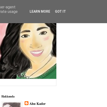
user-agent
erate usage
LEARN MORE
GOT IT
Hakkımda
Ahu Kader