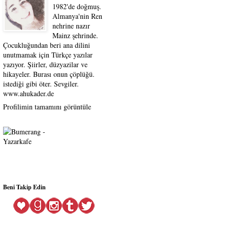
1982'de doğmuş.
Almanya'nin Ren
nehrine nazır
Mainz şehrinde.
Çocukluğundan beri ana dilini
unutmamak için Türkçe yazılar
yazıyor. Şiirler, düzyazilar ve
hikayeler. Burası onun çöplüğü.
istediği gibi öter. Sevgiler.
www.ahukader.de
Profilimin tamamını görüntüle
Beni Takip Edin