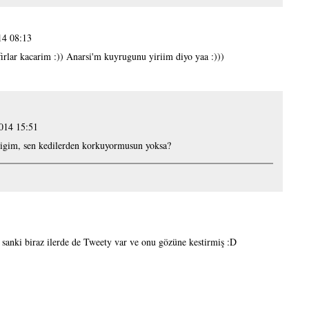
14 08:13
irlar kacarim :)) Anarsi'm kuyrugunu yiriim diyo yaa :)))
014 15:51
gim, sen kedilerden korkuyormusun yoksa?
i, sanki biraz ilerde de Tweety var ve onu gözüne kestirmiş :D