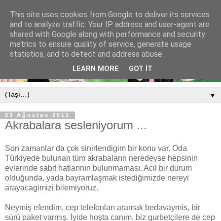
This site uses cookies from Google to deliver its services
and to analyze traffic. Your IP address and user-agent are
shared with Google along with performance and security
metrics to ensure quality of service, generate usage
statistics, and to detect and address abuse.
LEARN MORE
GOT IT
▼
23 Ağustos 2012
Akrabalara sesleniyorum ...
Son zamanlar da çok sinirlendigim bir konu var. Oda
Türkiyede bulunan tüm akrabaların neredeyse hepsinin
evlerinde sabit hatlarının bulunmaması. Acil bir durum
olduğunda, yada bayramlaşmak istediğimizde nereyi
arayacagimizi bilemiyoruz.
Neymiş efendim, cep telefonları aramak bedavaymis, bir
sürü paket varmış. İyide hoşta canım, biz gurbetçilere de cep